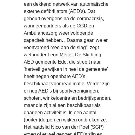
een dekkend netwerk van automatische
externe defibrillators (AED's). Dat
gebeurt overigens na de coronacrisis,
wanneer partners als de GGD en
Ambulancezorg weer voldoende
capaciteit hebben. ,,Daarna gaan we er
voortvarend mee aan de slag”, zegt
wethouder Leon Meijer. De Stichting
AED gemeente Ede, die streeft naar
'hartveilige wijken in heel de gemeente'
heeft negen openbare AED's
beschikbaar voor reanimatie. Verder zijn
er nog AED's bij sportverenigingen,
scholen, winkelcentra en bedrijfspanden,
maar die zijn alleen beschikbaar als
daar een activiteit is. In een aantal
(buiten)dorpen en wijken ontbreken ze.
Het raadslid Nico van der Poel (SGP)
vroeg of er wel genoeg AED's zijn en