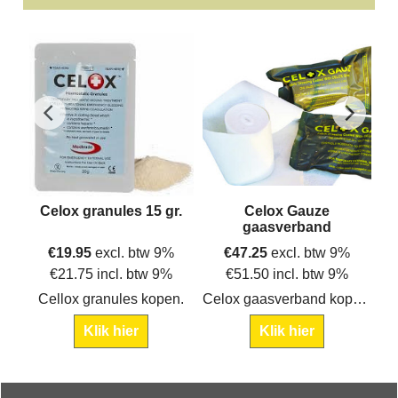
Z-
Celox granules 15 gr.
Celox Gauze
gaasverband
%
€
19.95
excl. btw 9%
€
47.25
excl. btw 9%
%
€
21.75
incl. btw 9%
€
51.50
incl. btw 9%
Het Celox Rapid Z gevouwen trainingsverband kan worden gebruikt voor training op het wondopstopmodel. Dit Celox Gaas bevat geen hemostatische eigenschappen.
Cellox granules kopen.
Celox gaasverband kopen.
Klik hier
Klik hier