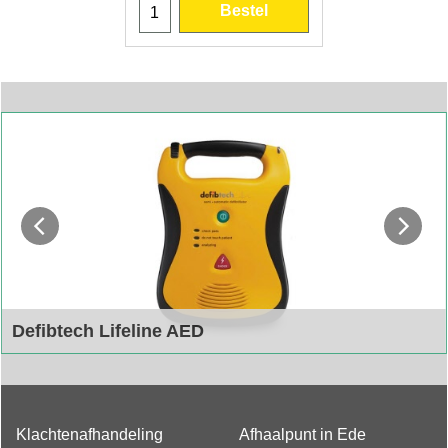
Bestel
Defibtech Lifeline AED
Defibtech Lifeline AED
Klachtenafhandeling
Afhaalpunt in Ede