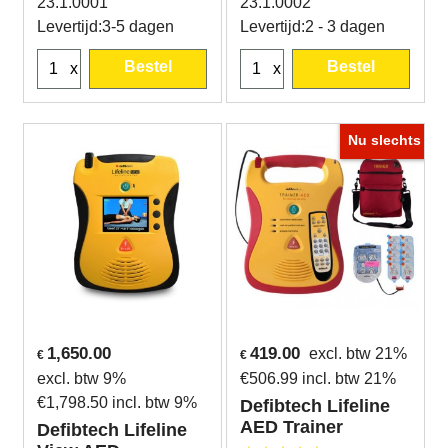
23.1.0001
23.1.0002
Levertijd:
3-5 dagen
Levertijd:
2 - 3 dagen
Bestel
Bestel
x
x
Nu slechts
1,650.00
419.00
excl. btw 21%
€
€
excl. btw 9%
€
506.99
incl. btw 21%
€
1,798.50
incl. btw 9%
Defibtech Lifeline
AED Trainer
Defibtech Lifeline