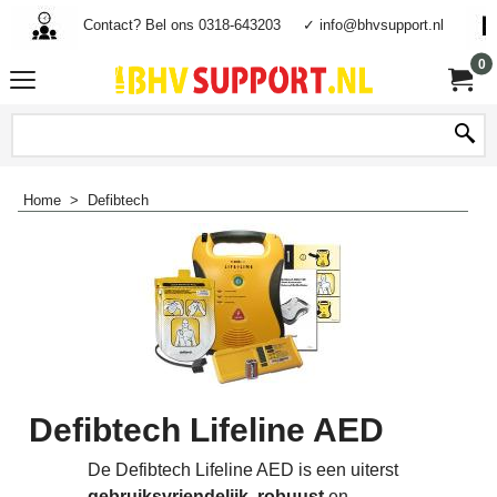
Contact? Bel ons 0318-643203
✓ info@bhvsupport.nl
0
Home
>
Defibtech
Defibtech Lifeline AED
De Defibtech Lifeline AED is een uiterst
gebruiksvriendelijk
,
robuust
en