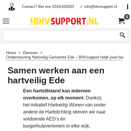
Contact? Bel ons 0318-643203
✓ info@bhvsupport.nl
0
Home
>
Diensten
>
Ondersteuning Hartveilig Gemeente Ede – BHVsupport helpt jouw buurt ha
Samen werken aan een
hartveilig Ede
Een hartstilstand kan iedereen
overkomen, op elk moment.
Dankzij
het initiatief
Hartveilig Wonen
van onder
andere de Hartstichting streven we naar
voldoende AED's én
burgerhulpverleners in elke wijk.