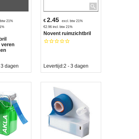
2.45
€
. btw 21%
excl. btw 21%
21%
€
2.96
incl. btw 21%
Novent ruimzichtbril
ril
e veren
zen
- 3 dagen
Levertijd:
2 - 3 dagen