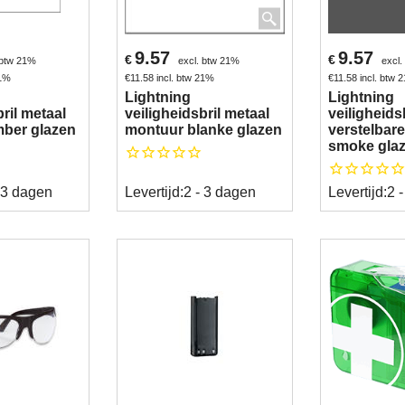
9.57
9.57
€
€
 btw 21%
excl. btw 21%
excl
21%
€
11.58
incl. btw 21%
€
11.58
incl. btw 
Lightning
Lightning
bril metaal
veiligheidsbril metaal
veiligheidsb
ber glazen
montuur blanke glazen
verstelbar
smoke gla
 3 dagen
Levertijd:
2 - 3 dagen
Levertijd:
2 