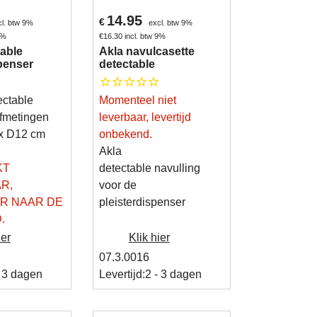
14.95
€
cl. btw 9%
excl. btw 9%
9%
€
16.30
incl. btw 9%
table
Akla navulcasette
spenser
detectable
ectable
Momenteel niet
fmetingen
leverbaar, levertijd
 x D12 cm
onbekend.
Akla
KT
detectable navulling
R,
voor de
R NAAR DE
pleisterdispenser
.
ier
Klik hier
07.3.0016
- 3 dagen
Levertijd:
2 - 3 dagen