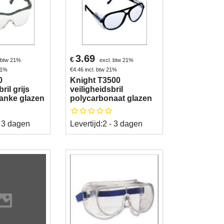
3.69
€
. btw 21%
excl. btw 21%
 21%
€
4.46
incl. btw 21%
0
Knight T3500
ril grijs
veiligheidsbril
anke glazen
polycarbonaat glazen
- 3 dagen
Levertijd:
2 - 3 dagen