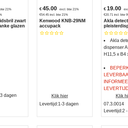
45.00
19.00
€
€
 btw 21%
excl. btw 21%
ex
1%
€
54.45
incl. btw 21%
€
20.71
incl. btw 
idsbril zwart
Kenwood KNB-29NM
Akla detec
anke glazen
accupack
pleisterdi
Akla det
dispenser A
H11,5 x B4
BEPER
LEVERBAA
INFORMEE
LEVERTIJD
 3 dagen
Klik hier
Klik h
Levertijd:
1-3 dagen
07.3.0014
Levertijd:
2 