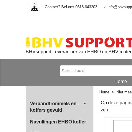
Contact? Bel ons 0318-643203
✓ info@bhvsuppo
BHVsupport Leverancier van EHBO en BHV mater
Home
Home
>
Niet mee
Op deze pagina 
Verbandtrommels en -
zijn.
koffers gevuld
Navullingen EHBO koffer