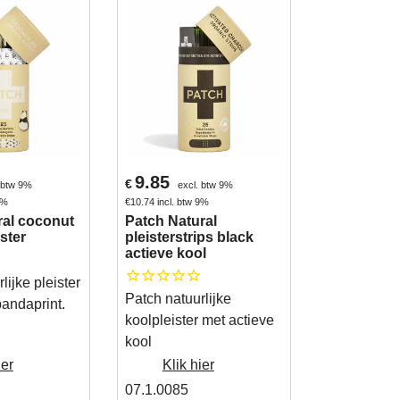
9.85
€
 btw 9%
excl. btw 9%
9%
€
10.74
incl. btw 9%
ral coconut
Patch Natural
ister
pleisterstrips black
actieve kool
lijke pleister
Patch natuurlijke
andaprint.
koolpleister met actieve
kool
ier
Klik hier
07.1.0085