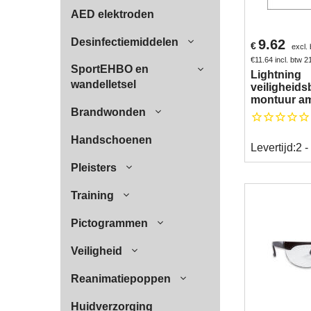
AED elektroden
Desinfectiemiddelen
9.62
€
excl.
€
11.64
incl. btw 
SportEHBO en
Lightning
wandelletsel
veiligheids
montuur am
Brandwonden
Handschoenen
Levertijd:
2 -
Pleisters
Training
Pictogrammen
Veiligheid
Reanimatiepoppen
Huidverzorging