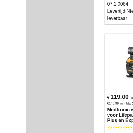
07.1.0084
Levertijd:
Ni
leverbaar
119.00
€
e
€
143.99
incl. btw
Medtronic
voor Lifep
Plus en Ex