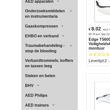
AED apparaten
Onderzoeksmiddelen
en instrumentaria
Gaaskompressen
8.02
€
excl.
€
9.70
incl. btw 2
EHBO en verband
Edge T560
Veiligheids
Traumabehandeling -
montuur
stop de bloeding
Verbandtrommels, koffers
Levertijd:
2 -
en tassen leeg
Steken en beten
BHV
AED Philips
AED trainers