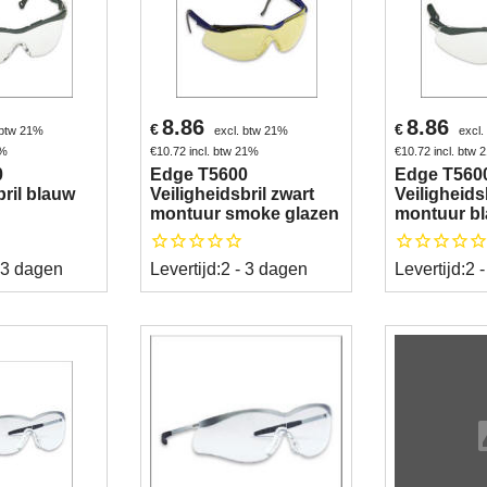
8.86
8.86
€
€
 btw 21%
excl. btw 21%
excl
1%
€
10.72
incl. btw 21%
€
10.72
incl. btw
0
Edge T5600
Edge T560
bril blauw
Veiligheidsbril zwart
Veiligheidsb
montuur smoke glazen
montuur bl
 3 dagen
Levertijd:
2 - 3 dagen
Levertijd:
2 