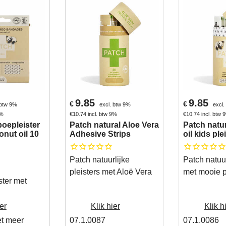
9.85
9.85
€
€
 btw 9%
excl. btw 9%
excl.
9%
€
10.74
incl. btw 9%
€
10.74
incl. btw 
oepleister
Patch natural Aloe Vera
Patch natu
nut oil 10
Adhesive Strips
oil kids ple
Patch natuurlijke
Patch natuur
pleisters met Aloë Vera
met mooie p
ter met
er
Klik hier
Klik h
et meer
07.1.0087
07.1.0086