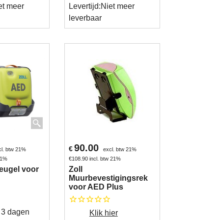
et meer
Levertijd:
Niet meer
leverbaar
90.00
€
cl. btw 21%
excl. btw 21%
 21%
€
108.90
incl. btw 21%
eugel voor
Zoll
Muurbevestigingsrek
voor AED Plus
- 3 dagen
Klik hier