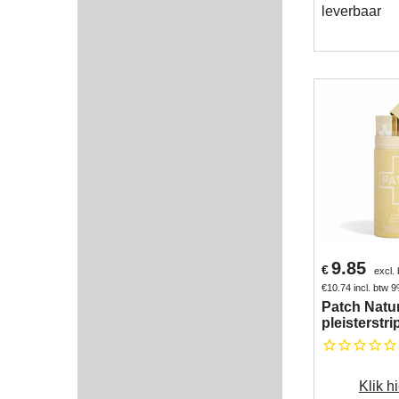
leverbaar
9.85
€
excl.
€
10.74
incl. btw 
Patch Natu
pleisterstri
Klik hi