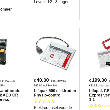
Levertijd:
2 - 3 dagen
et meer
40.00
199.00
€
€
xcl. btw 21%
excl. btw 9%
 21%
€
43.60
incl. btw 9%
€
216.91
incl. bt
 wandhouder
Lifepak 500 elektroden
Lifepak CR
ak AED CR
Physio-control
Expres ver
press
1-1
Elektrodenset voor de