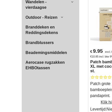
Wandelen -
vierdaagse
Outdoor - Reizen
Branddeken en
Reddingsdekens
Brandblussers
9.95
€
excl.
Beademingsmiddelen
€
10.85
incl. btw 
Patch bamb
Aerocase rugzakken
XL met coco
EHBOtassen
st.
Patch grote
bamboepleis
pandaprint.
Klik hi
Levertijd:
Ni