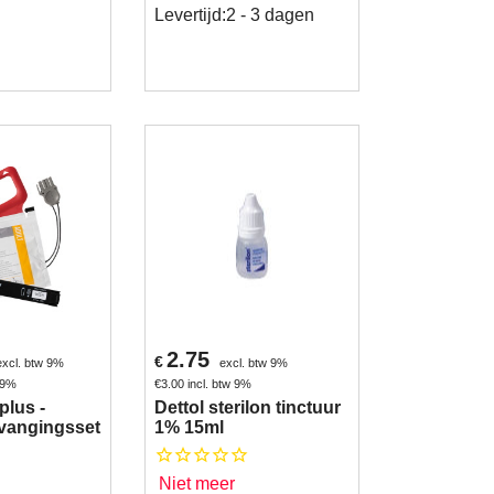
Levertijd:
2 - 3 dagen
2.75
€
excl. btw 9%
excl. btw 9%
w 9%
€
3.00
incl. btw 9%
plus -
Dettol sterilon tinctuur
vangingsset
1% 15ml
Niet meer