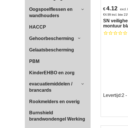
4.12
€
Oogspoelflessen en
excl.
€
4.99
incl. btw 2
wandhouders
SN veilighe
montuur bl
HACCP
Gehoorbescherming
Gelaatsbescherming
PBM
KinderEHBO en zorg
evacuatiemiddelen /
brancards
Levertijd:
2 -
Rookmelders en overig
Burnshield
brandwondengel Werking