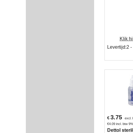
Klik hi
Levertijd:
2 -
3.75
€
excl.
€
4.09
incl. btw 9
Dettol steri