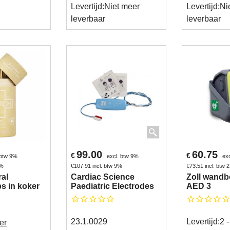
Levertijd:
Niet meer
Levertijd:
Ni
leverbaar
leverbaar
99.00
60.75
€
€
 btw 9%
excl. btw 9%
ex
9%
€
107.91
incl. btw 9%
€
73.51
incl. btw
ral
Cardiac Science
Zoll wandb
ps in koker
Paediatric Electrodes
AED 3
23.1.0029
Levertijd:
2 
er