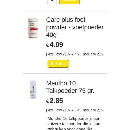
Care plus foot
powder - voetpoeder
40g
4.09
€
excl. btw 21%
€
4.95
incl. btw 21%
Klik hier
Mentho 10
Talkpoeder 75 gr.
2.85
€
excl. btw 21%
€
3.45
incl. btw 21%
Mentho-10 talkpoeder is een
zuivere talkpoeder die je kunt
gebruiken voor dagelijks