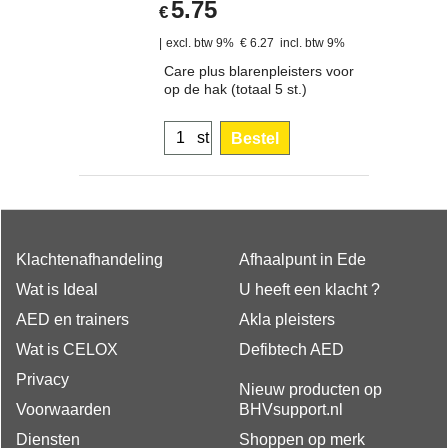
5.75
€
excl. btw 9%
€
6.27
incl. btw 9%
Care plus blarenpleisters voor
op de hak (totaal 5 st.)
st
Bestel
Klachtenafhandeling
Afhaalpunt in Ede
Wat is Ideal
U heeft een klacht ?
AED en trainers
Akla pleisters
Wat is CELOX
Defibtech AED
Privacy
Nieuw producten op
Voorwaarden
BHVsupport.nl
Diensten
Shoppen op merk