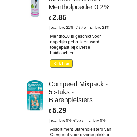
Mentholpoeder 0,2%
2.85
€
excl. btw 21%
€
3.45
incl. btw 21%
Mentho10 is geschikt voor
dagelijks gebruik en wordt
toegepast bij diverse
huidklachten
Klik hier
Compeed Mixpack -
5 stuks -
Blarenpleisters
5.29
€
excl. btw 9%
€
5.77
incl. btw 9%
Assortiment Blarenpleisters van
Compeed voor diverse plekker.