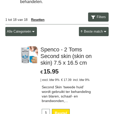
behandelen.
Filters
1
tot
18
van
18
Resetten
Alle Categorieën
Beste match
Spenco - 2 Toms
Second skin (skin on
skin) 7.5 x 16.5 cm
15.95
€
excl. btw 9%
€
17.39
incl. btw 9%
Second Skin ‘tweede huid’
wordt gebruikt ter behandeling
van blaren, schaaf- en
brandwonden,...
Bestel