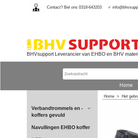
Contact? Bel ons 0318-643203
✓ info@bhvsuppo
BHVsupport Leverancier van EHBO en BHV mater
Home
Home
>
Het gebr
Verbandtrommels en -
koffers gevuld
Navullingen EHBO koffer