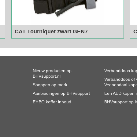
CAT Tourniquet zwart GEN7
C
Zwarte Cat Tourniquet.
O
Beperkt leverbaar, bel ons voor de voorraad
B
Nieuw producten op
Verbanddoos kop
BHVsupport.nl
Verbanddoos of v
Shoppen op merk
Veenendaal kop
Aanbiedingen op BHVsupport
Een AED kopen 
EHBO koffer inhoud
BHVsupport op i