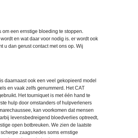
s om een ernstige bloeding te stoppen.
wordt en wat daar voor nodig is. er wordt ook
mt u dan gerust contact met ons op. Wij
 is daarnaast ook een veel gekopieerd model
abels en vaak zelfs genummerd. Het CAT
bruikt. Het tourniquet is met één hand te
ste hulp door omstanders of hulpverleners
r of marechaussee, kan voorkomen dat mensen
rbij levensbedreigend bloedverlies optreedt,
nstige open botbreuken. We zien de laatste
ij scherpe zaagsnedes soms ernstige