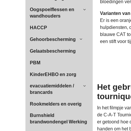
bloedingen ver
Oogspoelflessen en
Varianten van
wandhouders
Er is een oranj
hulpdiensten, 
HACCP
blauwe CAT tou
Gehoorbescherming
een stift voor 
Gelaatsbescherming
PBM
KinderEHBO en zorg
Het gebr
evacuatiemiddelen /
brancards
tourniqu
Rookmelders en overig
In het filmpje v
de C-A-T Tourni
Burnshield
er getoond hoe 
brandwondengel Werking
handen om het b