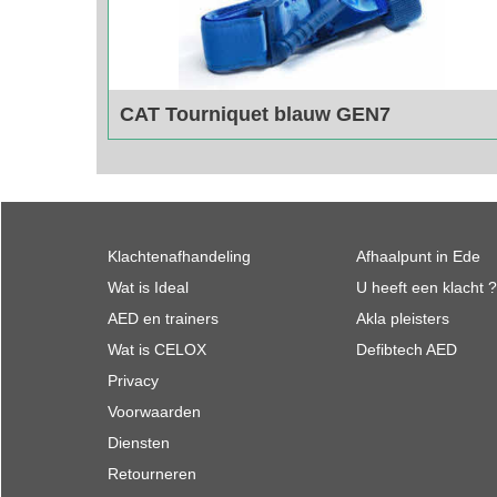
CAT Tourniquet blauw GEN7
Blauwe Cat Tourniquet voor trainingsdoeleinden.
Beperkt leverbaar, bel ons voor de voorraad
Klachtenafhandeling
Afhaalpunt in Ede
Wat is Ideal
U heeft een klacht ?
AED en trainers
Akla pleisters
Wat is CELOX
Defibtech AED
Privacy
Voorwaarden
Diensten
Retourneren