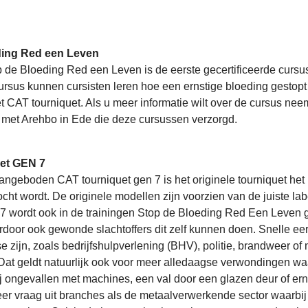
ding Red een Leven
 de Bloeding Red een Leven is de eerste gecertificeerde cursu
ursus kunnen cursisten leren hoe een ernstige bloeding gestopt 
t CAT tourniquet. Als u meer informatie wilt over de cursus nee
met Arehbo in Ede die deze cursussen verzorgd.
et GEN 7
angeboden CAT tourniquet gen 7 is het originele tourniquet het
cht wordt. De originele modellen zijn voorzien van de juiste l
 7 wordt ook in de trainingen Stop de Bloeding Red Een Leven ge
door ook gewonde slachtoffers dit zelf kunnen doen. Snelle eer
atse zijn, zoals bedrijfshulpverlening (BHV), politie, brandwee
at geldt natuurlijk ook voor meer alledaagse verwondingen waa
ij ongevallen met machines, een val door een glazen deur of er
eer vraag uit branches als de metaalverwerkende sector waarb