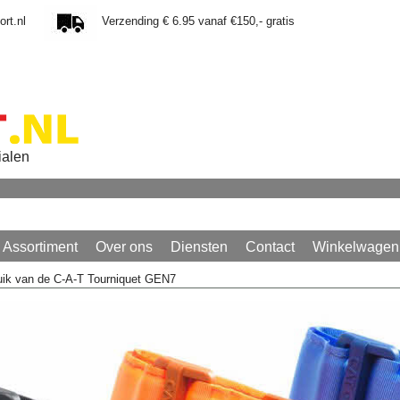
rt.nl
Verzending € 6.95 vanaf €150,- gratis
ialen
Assortiment
Over ons
Diensten
Contact
Winkelwagen
uik van de C-A-T Tourniquet GEN7