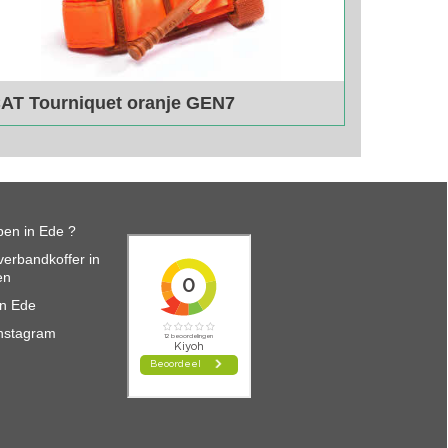
AT Tourniquet oranje GEN7
ranje Cat Tourniquet.
eperkt leverbaar, bel ons voor de voorraad
en in Ede ?
erbandkoffer in
en
in Ede
nstagram