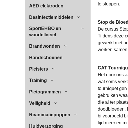
te stoppen.
AED elektroden
Desinfectiemiddelen
Stop de Bloe
SportEHBO en
De cursus Stop
wandelletsel
Tijdens deze c
gewerkt met he
Brandwonden
werken samen 
Handschoenen
CAT Tourniqu
Pleisters
Het door ons a
Training
wat soms verko
tourniquet gen
Pictogrammen
gebruiken waar
die al ter pla
Veiligheid
doodbloeden. D
Reanimatiepoppen
bijvoorbeeld b
tijd meer en m
Huidverzorging