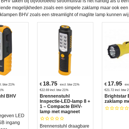
HV taken bij bijvoorbeeld stroomuitval is het handig als u een 
illende mogelijkheden zoals een simpele zaklamp maar ook een
aklampen BHV zoals een streamlight of maglite lamp kunnen wij
18.75
17.95
€
€
l. btw 21%
excl. btw 21%
ex
21%
€
22.69
incl. btw 21%
€
21.72
incl. btw
uhl BHV
Brennenstuhl
Brightstar
Inspectie-LED-lamp 8 +
zaklamp m
1 – Compacte BHV-
lamp met magneet
egeven LED
SB ingang
Brennenstuhl draagbare