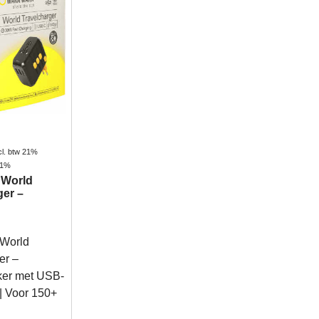
cl. btw 21%
 21%
World
ger –
World
er –
ker met USB-
| Voor 150+