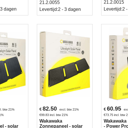
21.2.0015
21.2.0055
 3 dagen
Levertijd:
2 
Levertijd:
2 - 3 dagen
82.50
60.95
€
€
l. btw 21%
excl. btw 21%
ex
21%
€
99.83
incl. btw 21%
€
73.75
incl. btw
Wakawaka
Wakawaka 
l - solar
Zonnepaneel - solar
- Power Pro