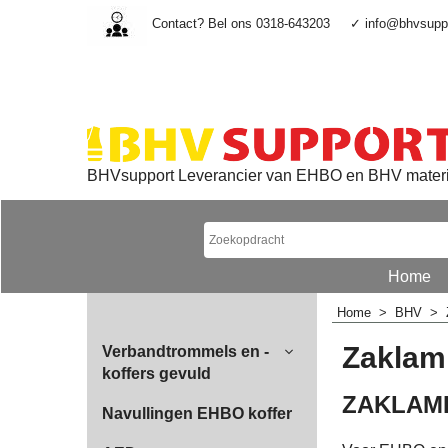
Contact? Bel ons 0318-643203
✓ info@bhvsuppo
BHVsupport Leverancier van EHBO en BHV mater
Home
Home
>
BHV
>
Zaklam
Verbandtrommels en -
koffers gevuld
ZAKLAM
Navullingen EHBO koffer