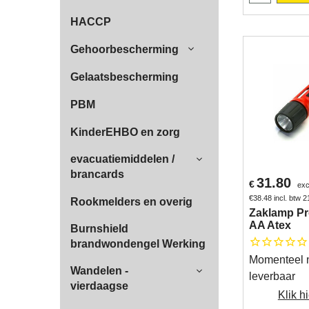
HACCP
Gehoorbescherming
Gelaatsbescherming
PBM
KinderEHBO en zorg
evacuatiemiddelen /
brancards
31.80
€
exc
€
38.48
incl. btw 
Rookmelders en overig
Zaklamp Pr
AA Atex
Burnshield
brandwondengel Werking
Momenteel n
Wandelen -
leverbaar
vierdaagse
Klik hi