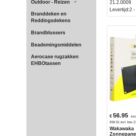
Outdoor - Reizen
21.2.0009
Levertijd:
2 -
Branddeken en
Reddingsdekens
Brandblussers
Beademingsmiddelen
Aerocase rugzakken
EHBOtassen
56.95
€
exc
€
68.91
incl. btw 
Wakawaka
Zonnepanee