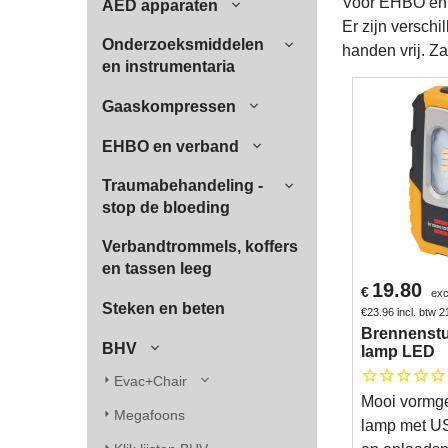
Voor EHBO en B
AED apparaten
Er zijn versch
Onderzoeksmiddelen
handen vrij. Z
en instrumentaria
Gaaskompressen
EHBO en verband
Traumabehandeling -
stop de bloeding
Verbandtrommels, koffers
en tassen leeg
19.80
€
exc
Steken en beten
€
23.96
incl. btw 
Brennenst
BHV
lamp LED
Evac+Chair
Mooi vormg
Megafoons
lamp met U