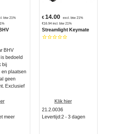
14.00
€
cl. btw 21%
excl. btw 21%
 21%
€
16.94
incl. btw 21%
 BHV
Streamlight Keymate
ar BHV
 is bedoeld
 bij
l en plaatsen
al geen
t. Exclusief
ier
Klik hier
21.2.0036
et meer
Levertijd:
2 - 3 dagen