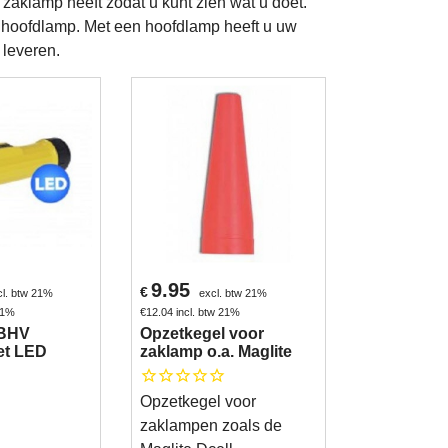
zaklamp heeft zodat u kunt zien wat u doet.
 hoofdlamp. Met een hoofdlamp heeft u uw
 leveren.
9.95
€
cl. btw 21%
excl. btw 21%
 21%
€
12.04
incl. btw 21%
 BHV
Opzetkegel voor
et LED
zaklamp o.a. Maglite
Opzetkegel voor
zaklampen zoals de