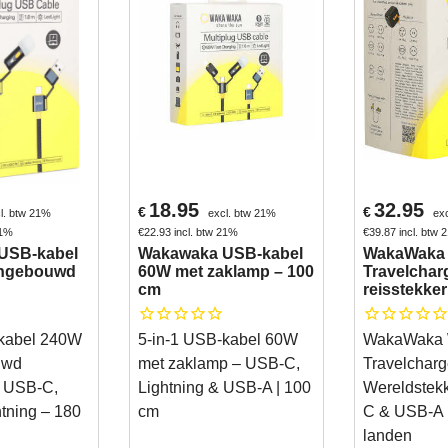
18.95
32.95
€
€
l. btw 21%
excl. btw 21%
ex
21%
€
22.93
incl. btw 21%
€
39.87
incl. btw
USB-kabel
Wakawaka USB-kabel
WakaWaka 
ingebouwd
60W met zaklamp – 100
Travelchar
cm
reisstekker
-kabel 240W
5-in-1 USB-kabel 60W
WakaWaka 
uwd
met zaklamp – USB-C,
Travelcharg
– USB-C,
Lightning & USB-A | 100
Wereldstek
tning – 180
cm
C & USB-A 
landen