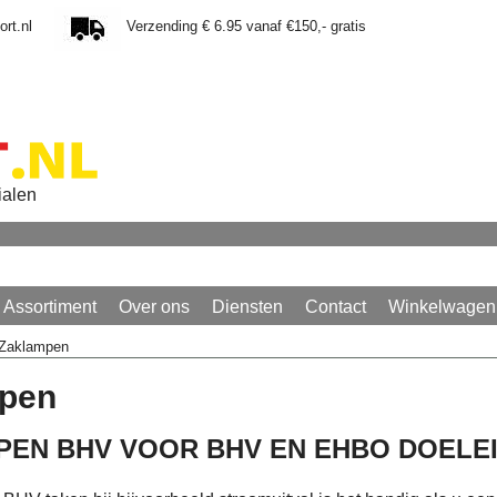
rt.nl
Verzending € 6.95 vanaf €150,- gratis
ialen
Assortiment
Over ons
Diensten
Contact
Winkelwagen
Zaklampen
pen
PEN BHV VOOR BHV EN EHBO DOELE