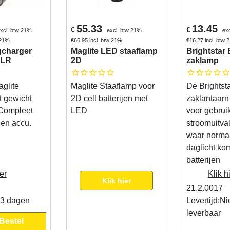
55.33
13.45
€
€
xcl. btw 21%
excl. btw 21%
ex
 21%
€
66.95
incl. btw 21%
€
16.27
incl. btw
gcharger
Maglite LED staaflamp
Brightstar
0LR
2D
zaklamp
aglite
Maglite Staaflamp voor
De Brightst
 gewicht
2D cell batterijen met
zaklantaarn
 Compleet
LED
voor gebruik
 en accu.
stroomuitva
waar norma
daglicht kom
batterijen
er
Klik h
Klik hier
21.2.0017
 3 dagen
Levertijd:
Ni
leverbaar
Bestel