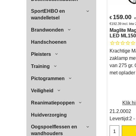
SportEHBO en
159.00
€
wandelletsel
e
€
192.39
incl. btw
Brandwonden
Maglite Ma
LED ML15
Handschoenen
Krachtige M
Pleisters
zaklamp met
van 275 gr.
Training
met oplader
Pictogrammen
Veiligheid
Klik hi
Reanimatiepoppen
21.2.0002
Huidverzorging
Levertijd:
2 -
Oogspoelflessen en
wandhouders