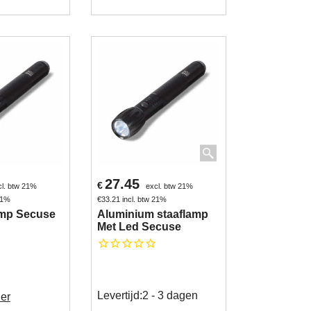
27.45
€
cl. btw 21%
excl. btw 21%
 21%
€
33.21
incl. btw 21%
amp Secuse
Aluminium staaflamp
Met Led Secuse
Levertijd:
2 - 3 dagen
ier