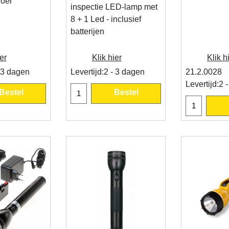
noer
inspectie LED-lamp met
8 + 1 Led - inclusief
batterijen
er
Klik hier
Klik h
 3 dagen
Levertijd:
2 - 3 dagen
21.2.0028
Levertijd:
2 
Bestel
Bestel