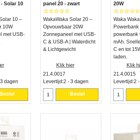
 - Solar 10
panel 20 - zwart
20W
olar 10 –
WakaWaka Solar 20 –
Waka Waka 
r 10W
Opvouwbaar 20W
Powerbank -
l met USB-
Zonnepaneel met USB-
powerbank 
A
C & USB-A | Waterdicht
mAh. Snell
& Lichtgewicht
C en tot 15
laden.
er
Klik hier
Klik h
21.4.0017
21.4.0015
 3 dagen
Levertijd:
2 - 3 dagen
Levertijd:
2 
Bestel
Bestel