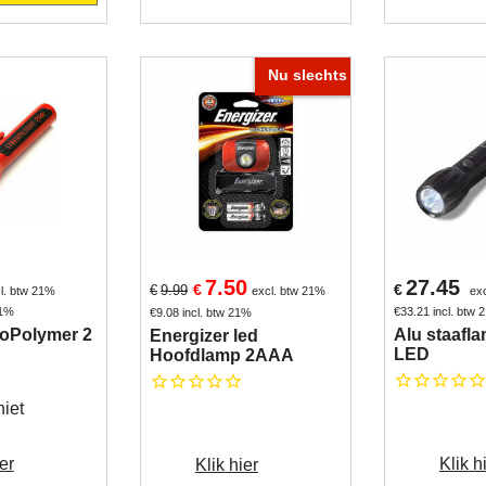
Nu slechts
7.50
27.45
€
€
€
9.99
l. btw 21%
excl. btw 21%
ex
21%
€
33.21
incl. btw
€
9.08
incl. btw 21%
oPolymer 2
Alu staafl
Energizer led
LED
Hoofdlamp 2AAA
iet
er
Klik h
Klik hier