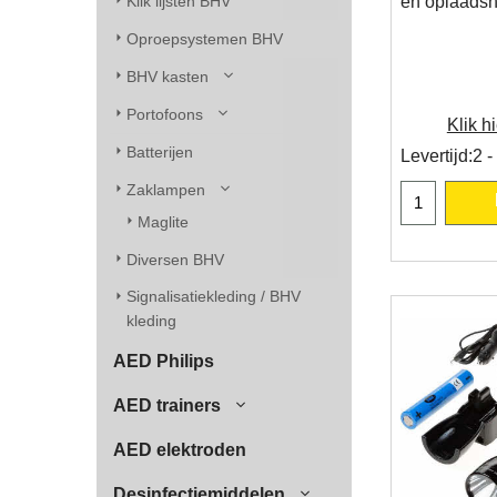
Klik lijsten BHV
en oplaads
Oproepsystemen BHV
BHV kasten
Portofoons
Klik hi
Batterijen
Levertijd:
2 -
Zaklampen
Maglite
Diversen BHV
Signalisatiekleding / BHV
kleding
AED Philips
AED trainers
AED elektroden
Desinfectiemiddelen