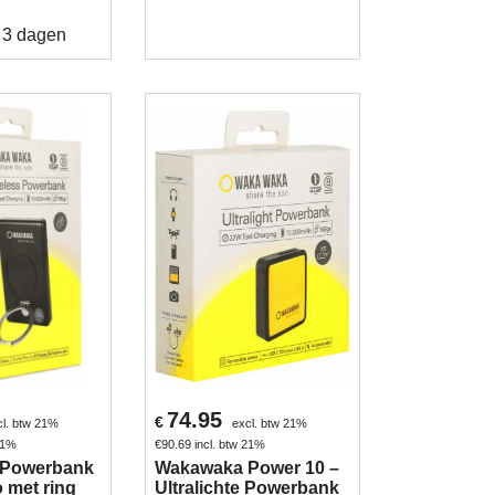
- 3 dagen
74.95
€
cl. btw 21%
excl. btw 21%
 21%
€
90.69
incl. btw 21%
Powerbank
Wakawaka Power 10 –
 met ring
Ultralichte Powerbank