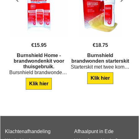
€
15.95
€
18.75
Burnshield Home -
Burnshield
ks
brandwondenkit voor
brandwonden starterskit
thuisgebruik.
Starterskit met twee kompressen en twee tubes 125ml spray
Bursnhield brandwondenkit Home voor thuisgebruik
Klik hier
Klik hier
Klachtenafhandeling
Afhaalpunt in Ede