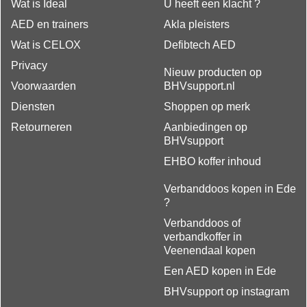
Wat is Ideal
U heeft een klacht ?
AED en trainers
Akla pleisters
Wat is CELOX
Defibtech AED
Privacy
Nieuw producten op
Voorwaarden
BHVsupport.nl
Diensten
Shoppen op merk
Retourneren
Aanbiedingen op
BHVsupport
EHBO koffer inhoud
Verbanddoos kopen in Ede
?
Verbanddoos of
verbandkoffer in
Veenendaal kopen
Een AED kopen in Ede
BHVsupport op instagram