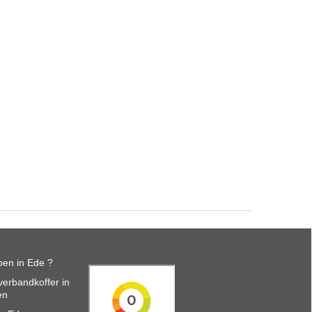
en in Ede ?
erbandkoffer in
en