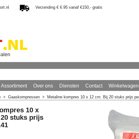
rt.nl
Verzending € 6.95 vanaf €150,- gratis
ialen
Assortiment
Over ons
Diensten
Contact
Winkelwagen
e
>
Gaaskompressen
>
Metaline kompres 10 x 12 cm. Bij 20 stuks prijs pe
kompres 10 x
 20 stuks prijs
,41