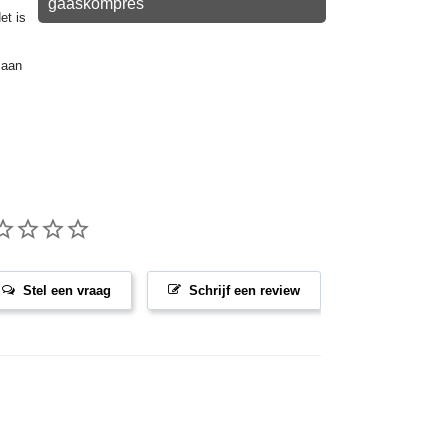
gaaskompres
et is
 aan
Stel een vraag
Schrijf een review