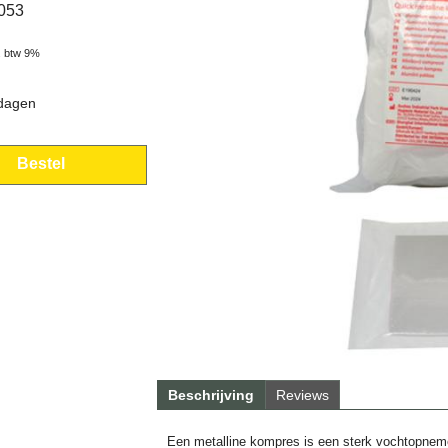
0053
. btw 9%
 dagen
Bestel
Beschrijving
Reviews
Een metalline kompres is een sterk vochtopne