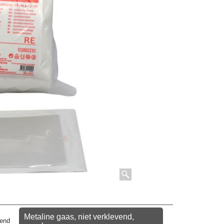
Metaline gaas, niet verklevend,
mend