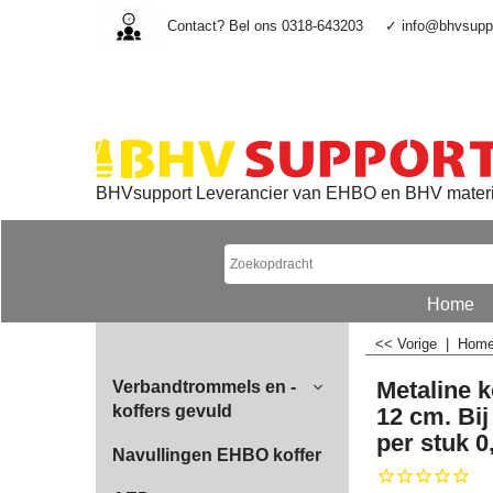
Contact? Bel ons 0318-643203
✓ info@bhvsuppo
BHVsupport Leverancier van EHBO en BHV mater
Home
<< Vorige
|
Hom
Metaline 
Verbandtrommels en -
koffers gevuld
12 cm. Bij
per stuk 0
Navullingen EHBO koffer