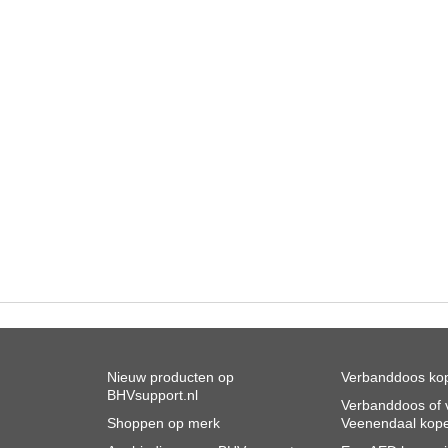
Nieuw producten op
Verbanddoos kop
BHVsupport.nl
Verbanddoos of v
Shoppen op merk
Veenendaal kop