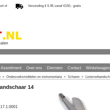
rt.nl
Verzending € 6.95 vanaf €150,- gratis
ialen
Assortiment
Over ons
Diensten
Contact
Winkelwagen
e
>
Onderzoeksmiddelen en instrumentaria
>
Scharen
>
Listerverbandsc
bandschaar 14
17.1.0001