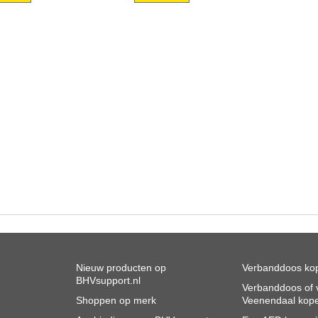
Nieuw producten op
Verbanddoos kop
BHVsupport.nl
Verbanddoos of v
Shoppen op merk
Veenendaal kop