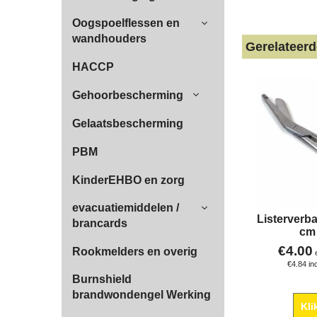
Oogspoelflessen en
wandhouders
Gerelateer
HACCP
Gehoorbescherming
Gelaatsbescherming
PBM
KinderEHBO en zorg
evacuatiemiddelen /
Listerverb
brancards
cm
€
4.00
Rookmelders en overig
€
4.84
in
Burnshield
brandwondengel Werking
Kli