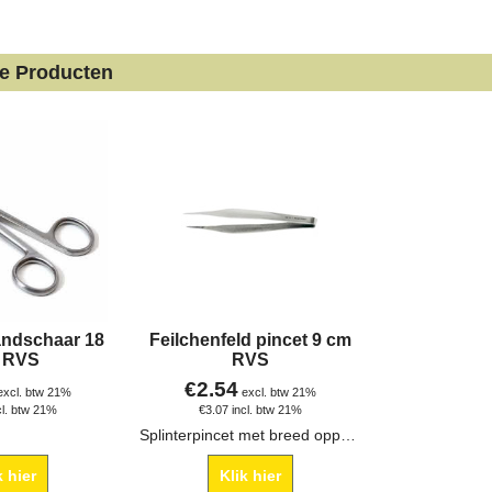
de Producten
andschaar 18
Feilchenfeld pincet 9 cm
 RVS
RVS
€
2.54
excl. btw 21%
excl. btw 21%
cl. btw 21%
€
3.07
incl. btw 21%
Splinterpincet met breed oppervlak voor een goede grip.
k hier
Klik hier