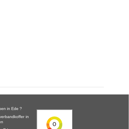
en in Ede ?
erbandkoffer in
en