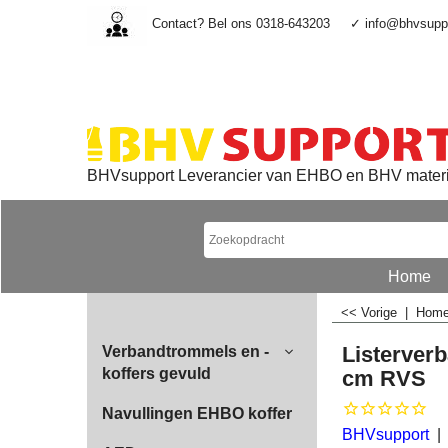
Contact? Bel ons 0318-643203
✓ info@bhvsuppo
BHVsupport Leverancier van EHBO en BHV mater
Home
<< Vorige
|
Hom
Listerver
Verbandtrommels en -
koffers gevuld
cm RVS
Navullingen EHBO koffer
BHVsupport