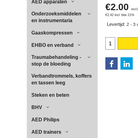
AED apparaten
€
2.00
excl
Onderzoeksmiddelen
€
2.42
incl. btw 21%
en instrumentaria
Levertijd:
2 - 3
Gaaskompressen
EHBO en verband
Traumabehandeling -
stop de bloeding
Verbandtrommels, koffers
en tassen leeg
Steken en beten
BHV
AED Philips
AED trainers