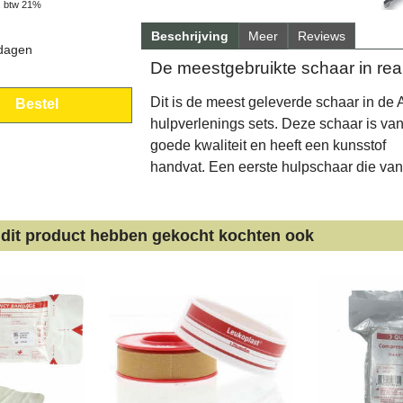
. btw 21%
Beschrijving
Meer
Reviews
 dagen
De meestgebruikte schaar in rea
Dit is de meest geleverde schaar in de
Bestel
hulpverlenings sets. Deze schaar is va
goede kwaliteit en heeft een kunsstof
handvat. Een eerste hulpschaar die van 
 dit product hebben gekocht kochten ook