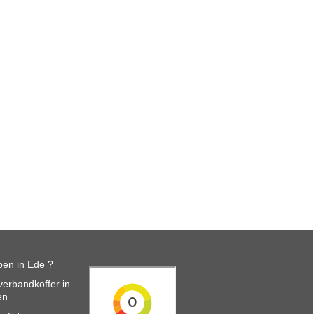
en in Ede ?
erbandkoffer in
en