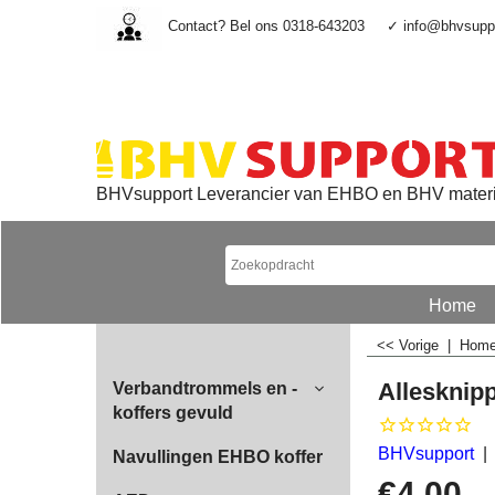
Contact? Bel ons 0318-643203
✓ info@bhvsuppo
BHVsupport Leverancier van EHBO en BHV mater
Home
<< Vorige
|
Hom
Allesknip
Verbandtrommels en -
koffers gevuld
BHVsupport
Navullingen EHBO koffer
€
4.00