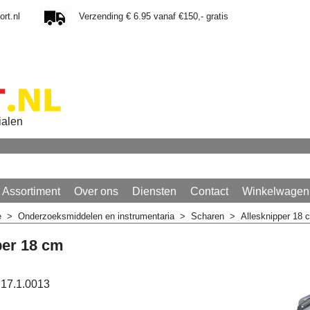
rt.nl
Verzending € 6.95 vanaf €150,- gratis
ialen
Assortiment
Over ons
Diensten
Contact
Winkelwagen
e
>
Onderzoeksmiddelen en instrumentaria
>
Scharen
>
Allesknipper 18 
per 18 cm
17.1.0013