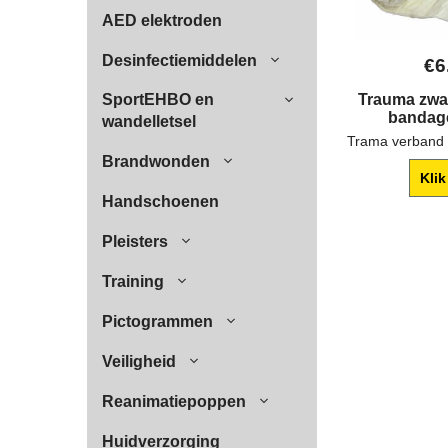
AED elektroden
Desinfectiemiddelen
€
6
SportEHBO en
Trauma zwac
bandag
wandelletsel
Brandwonden
Klik
Handschoenen
Pleisters
Training
Pictogrammen
Veiligheid
Reanimatiepoppen
Huidverzorging