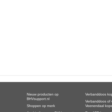
Nieuw producten op
Verbanddoos kop
BHVsupport.nl
Verbanddoos of v
Shoppen op merk
Veenendaal kop