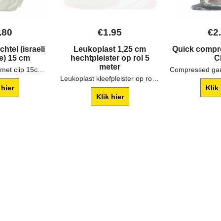
.80
€
1.95
€
2
htel (israeli
Leukoplast 1,25 cm
Quick compr
e) 15 cm
hechtpleister op rol 5
C
meter
Trama verband met clip 15cm. breed.
Leukoplast kleefpleister op rol met klemring 1,25 cm breed
 hier
Klik
Klik hier