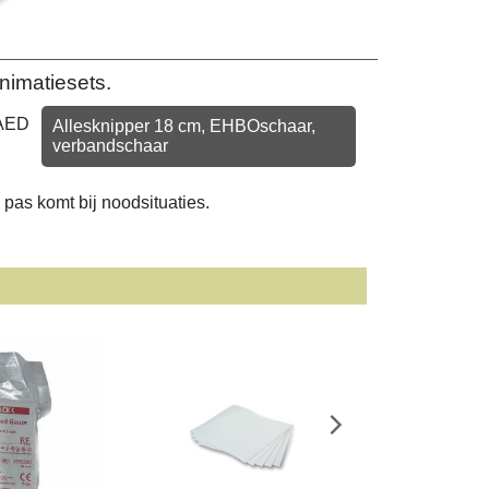
nimatiesets.
 AED
Allesknipper 18 cm, EHBOschaar,
verbandschaar
n
pas komt bij noodsituaties.