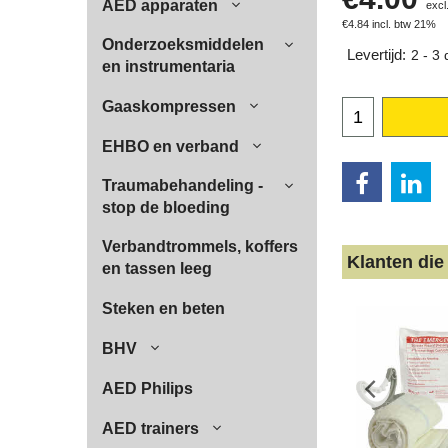
AED apparaten
excl
€
4.84
incl. btw 21%
Onderzoeksmiddelen
Levertijd:
2 - 3
en instrumentaria
Gaaskompressen
EHBO en verband
Traumabehandeling -
stop de bloeding
Verbandtrommels, koffers
Klanten die
en tassen leeg
Steken en beten
BHV
AED Philips
AED trainers