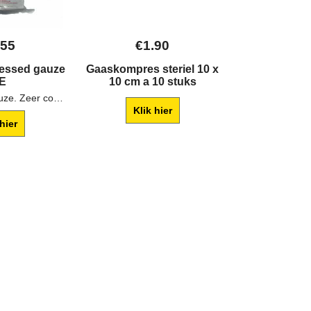
.55
€
1.90
€
0.
essed gauze
Gaaskompres steriel 10 x
Snelverban
E
10 cm a 10 stuks
steriel ge
Compressed gauze. Zeer compacte verpakking met steriel katoengaas.
Klik hier
Klik 
 hier