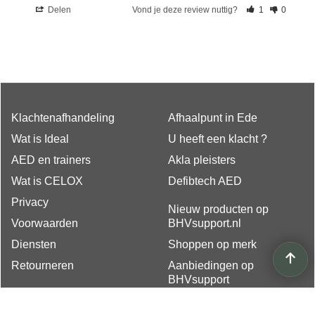
Delen
Vond je deze review nuttig?
1
0
Klachtenafhandeling
Afhaalpunt in Ede
Wat is Ideal
U heeft een klacht ?
AED en trainers
Akla pleisters
Wat is CELOX
Defibtech AED
Privacy
Nieuw producten op
Voorwaarden
BHVsupport.nl
Diensten
Shoppen op merk
Retourneren
Aanbiedingen op
BHVsupport
EHBO koffer inhoud