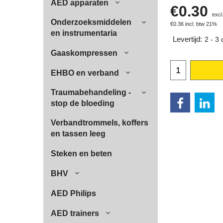
AED apparaten
€
0.30
excl
Onderzoeksmiddelen
€
0.36
incl. btw 21%
en instrumentaria
Levertijd:
2 - 3
Gaaskompressen
EHBO en verband
Traumabehandeling -
stop de bloeding
Verbandtrommels, koffers
en tassen leeg
Steken en beten
BHV
AED Philips
AED trainers