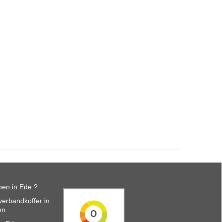
en in Ede ?
erbandkoffer in
en