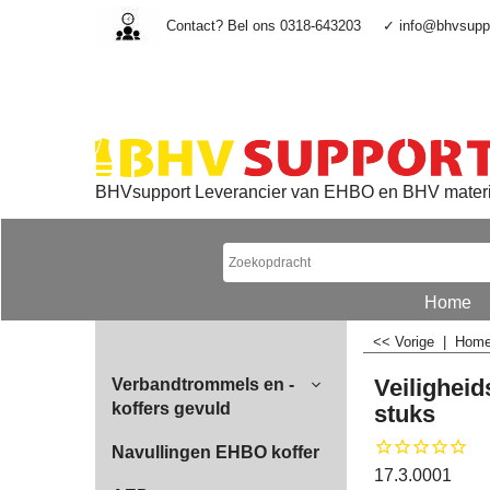
Contact? Bel ons 0318-643203
✓ info@bhvsuppo
BHVsupport Leverancier van EHBO en BHV mater
Home
<< Vorige
|
Hom
Veiligheid
Verbandtrommels en -
koffers gevuld
stuks
Navullingen EHBO koffer
17.3.0001