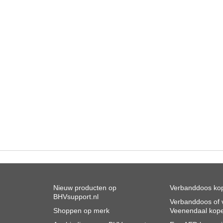
Nieuw producten op
Verbanddoos kop
BHVsupport.nl
Verbanddoos of v
Shoppen op merk
Veenendaal kop