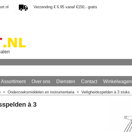
rt.nl
Verzending € 6.95 vanaf €150,- gratis
ialen
Assortiment
Over ons
Diensten
Contact
Winkelwagen
e
>
Onderzoeksmiddelen en instrumentaria
>
Veiligheidsspelden à 3 stuks
sspelden à 3