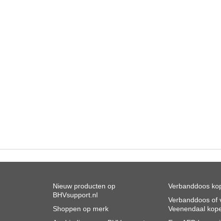
Nieuw producten op
Verbanddoos kop
BHVsupport.nl
Verbanddoos of v
Shoppen op merk
Veenendaal kop