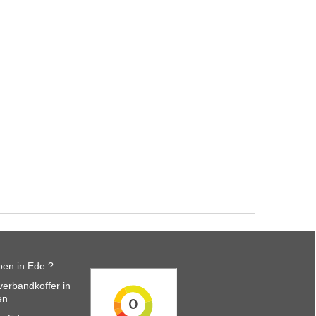
en in Ede ?
erbandkoffer in
en