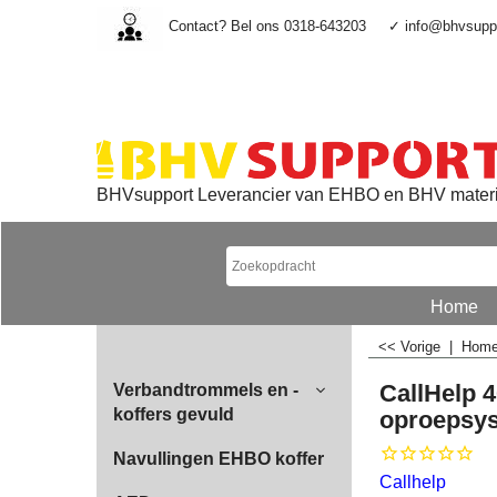
Contact? Bel ons 0318-643203
✓ info@bhvsuppo
BHVsupport Leverancier van EHBO en BHV mater
Home
<< Vorige
|
Hom
CallHelp 
Verbandtrommels en -
koffers gevuld
oproepsy
Navullingen EHBO koffer
Callhelp