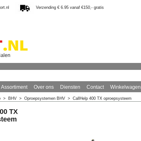
rt.nl
Verzending € 6.95 vanaf €150,- gratis
ialen
Assortiment
Over ons
Diensten
Contact
Winkelwagen
e
>
BHV
>
Oproepsystemen BHV
>
CallHelp 400 TX oproepsysteem
400 TX
steem