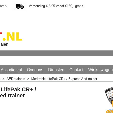
rt.nl
Verzending € 6.95 vanaf €150,- gratis
ialen
Assortiment
Over ons
Diensten
Contact
Winkelwagen
e
>
AED trainers
>
Medtronic LifePak CR+ / Express Aed trainer
 LifePak CR+ /
ed trainer