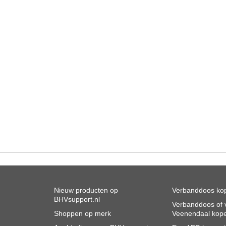
Nieuw producten op
Verbanddoos kop
BHVsupport.nl
Verbanddoos of v
Shoppen op merk
Veenendaal kop