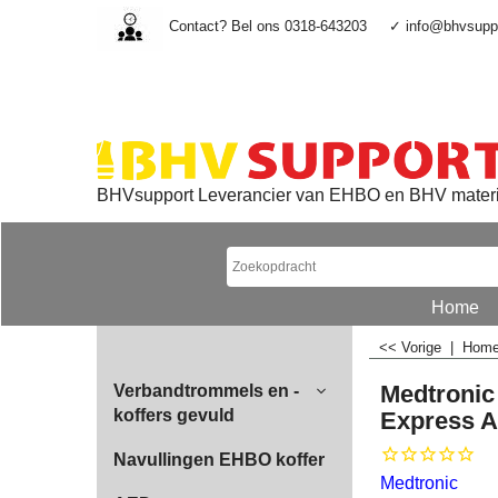
Contact? Bel ons 0318-643203
✓ info@bhvsuppo
BHVsupport Leverancier van EHBO en BHV mater
Home
<< Vorige
|
Hom
Medtronic
Verbandtrommels en -
koffers gevuld
Express A
Navullingen EHBO koffer
Medtronic