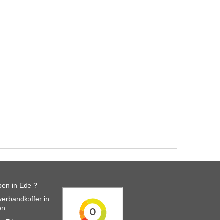
en in Ede ?
erbandkoffer in
en