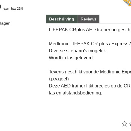
0
excl. btw 21%
Beschrijving
Reviews
 dagen
LIFEPAK CRplus AED trainer oo geschik
Medtronic LIFEPAK CR plus / Express A
Diverse scenario's mogelijk.
Wordt in tas geleverd.
Tevens geschikt voor de Medtronic Expr
i.p.v.geel)
Deze AED trainer lijkt precies op de CR
tas en afstandsbediening.