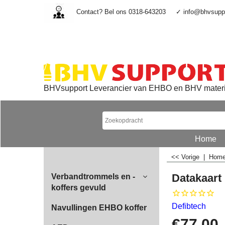
Contact? Bel ons 0318-643203
✓ info@bhvsuppo
BHVsupport Leverancier van EHBO en BHV mater
Home
<< Vorige
|
Hom
Datakaart
Verbandtrommels en -
koffers gevuld
Defibtech
Navullingen EHBO koffer
€
77.00