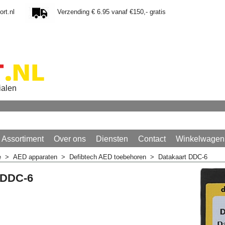
rt.nl
Verzending € 6.95 vanaf €150,- gratis
ialen
Assortiment
Over ons
Diensten
Contact
Winkelwagen
e
>
AED apparaten
>
Defibtech AED toebehoren
>
Datakaart DDC-6
 DDC-6