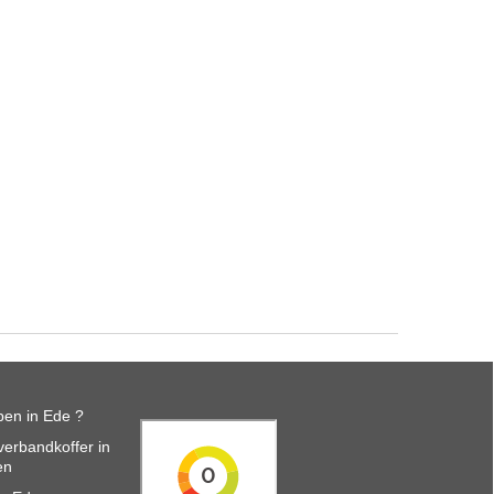
en in Ede ?
erbandkoffer in
en