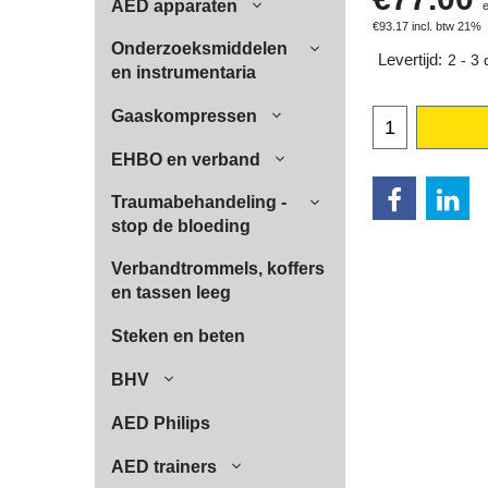
AED apparaten
€
93.17
incl. btw 21%
Onderzoeksmiddelen
Levertijd:
2 - 3
en instrumentaria
Gaaskompressen
EHBO en verband
Traumabehandeling -
stop de bloeding
Verbandtrommels, koffers
en tassen leeg
Steken en beten
BHV
AED Philips
AED trainers