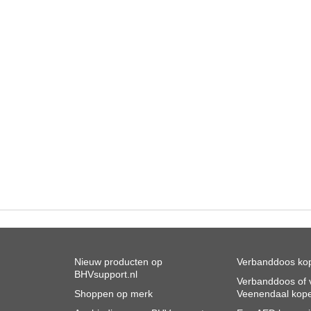
Nieuw producten op
Verbanddoos kop
BHVsupport.nl
Verbanddoos of v
Shoppen op merk
Veenendaal kop