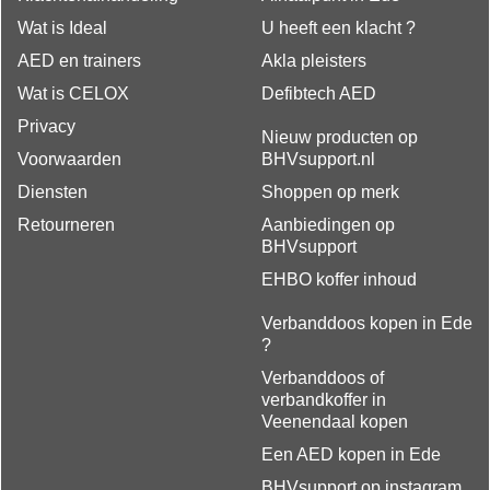
Wat is Ideal
U heeft een klacht ?
AED en trainers
Akla pleisters
Wat is CELOX
Defibtech AED
Privacy
Nieuw producten op
Voorwaarden
BHVsupport.nl
Diensten
Shoppen op merk
Retourneren
Aanbiedingen op
BHVsupport
EHBO koffer inhoud
Verbanddoos kopen in Ede
?
Verbanddoos of
verbandkoffer in
Veenendaal kopen
Een AED kopen in Ede
BHVsupport op instagram