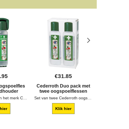
.95
€
31.85
€
15
ogspoelfles
Cederroth Duo pack met
Hansapla
ndhouder
twee oogspoelflessen
vingerpleis
doos 
Oogspoelfles van het merk Cederroth compleet met wandhouder.
Set van twee Cederroth oogspoelflessen met inhoud 500ml.
 hier
Klik hier
Klik 