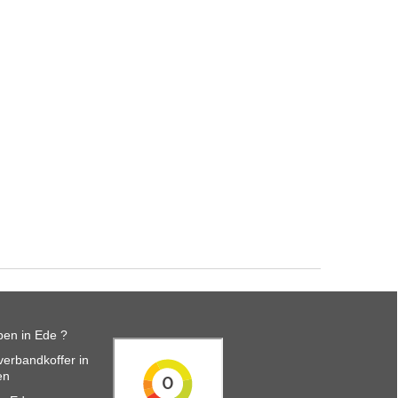
en in Ede ?
erbandkoffer in
en