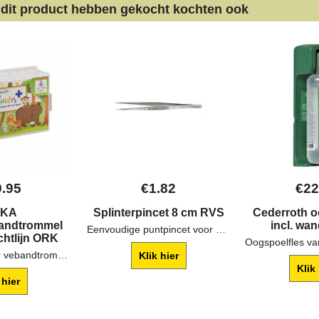
 dit product hebben gekocht kochten ook
9.95
€
1.82
€
22
EKA
Splinterpincet 8 cm RVS
Cederroth o
bandtrommel
incl. wa
Eenvoudige puntpincet voor het verwijderen van splinters.
chtlijn ORK
Met deze kinder vebandtrommel heeft u een mooie verbanddoos in huis gevuld met EHBO spullen speciaal voor letsels bij kinderen.
Klik hier
Klik
 hier