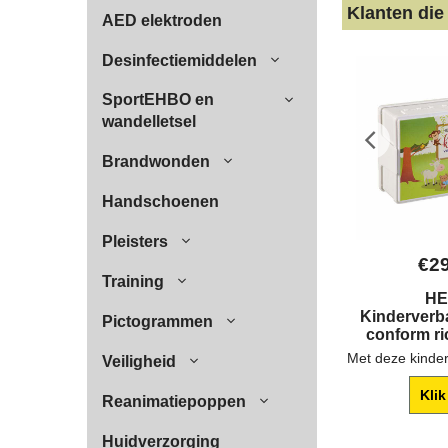
Klanten die
AED elektroden
Desinfectiemiddelen
SportEHBO en
wandelletsel
Brandwonden
Handschoenen
Pleisters
€
2
Training
H
Kinderver
Pictogrammen
conform ri
Veiligheid
Klik
Reanimatiepoppen
Huidverzorging