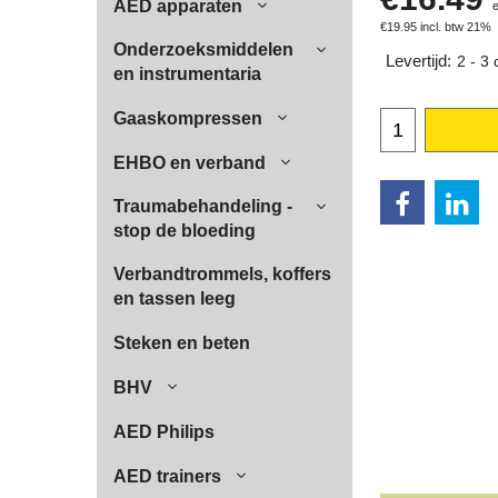
AED apparaten
€
19.95
incl. btw 21%
Onderzoeksmiddelen
Levertijd:
2 - 3
en instrumentaria
Gaaskompressen
EHBO en verband
Traumabehandeling -
stop de bloeding
Verbandtrommels, koffers
en tassen leeg
Steken en beten
BHV
AED Philips
AED trainers