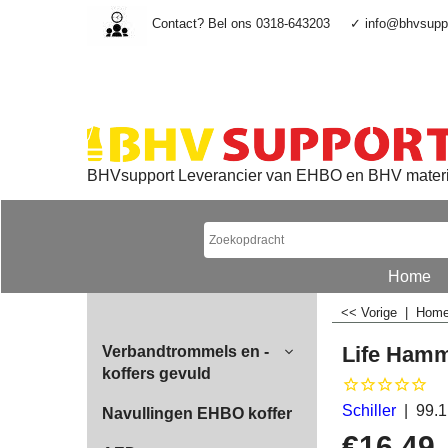
Contact? Bel ons 0318-643203
✓ info@bhvsuppo
BHVsupport Leverancier van EHBO en BHV mater
Home
<< Vorige
|
Hom
Life Hamm
Verbandtrommels en -
koffers gevuld
Schiller
99.1
Navullingen EHBO koffer
€
16.49