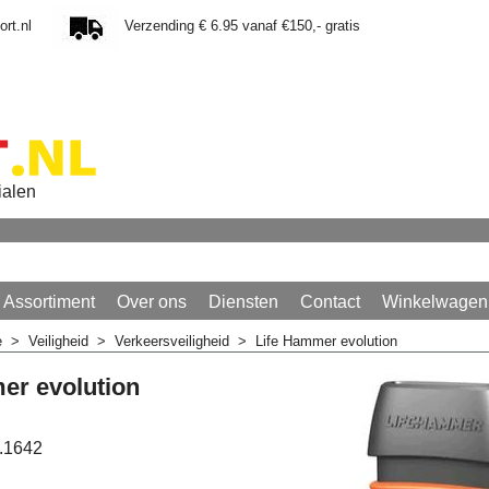
rt.nl
Verzending € 6.95 vanaf €150,- gratis
ialen
Assortiment
Over ons
Diensten
Contact
Winkelwagen
e
>
Veiligheid
>
Verkeersveiligheid
>
Life Hammer evolution
er evolution
.1642