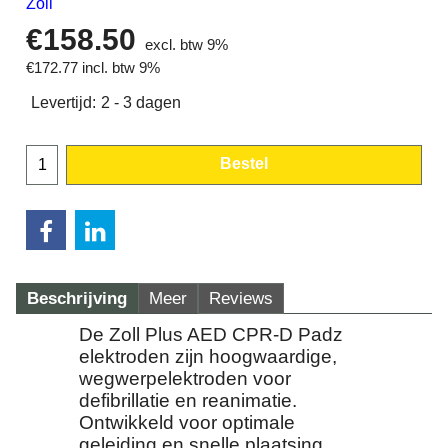
Zoll
€
158.50
excl. btw 9%
€
172.77
incl. btw 9%
Levertijd:
2 - 3 dagen
Bestel
Beschrijving
Meer
Reviews
De Zoll Plus AED CPR-D Padz
elektroden zijn hoogwaardige,
wegwerpelektroden voor
defibrillatie en reanimatie.
Ontwikkeld voor optimale
geleiding en snelle plaatsing