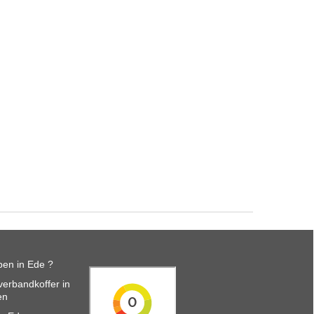
en in Ede ?
erbandkoffer in
en