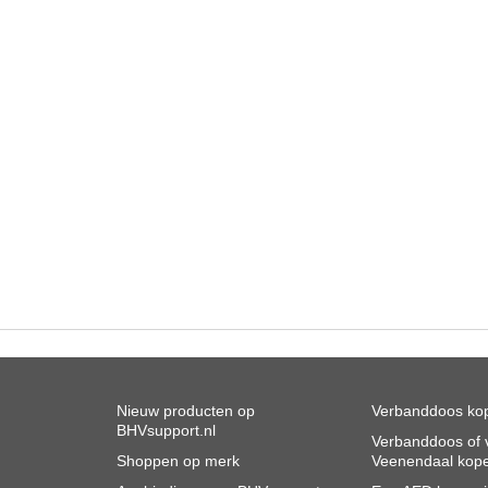
Nieuw producten op
Verbanddoos kop
BHVsupport.nl
Verbanddoos of v
Shoppen op merk
Veenendaal kop