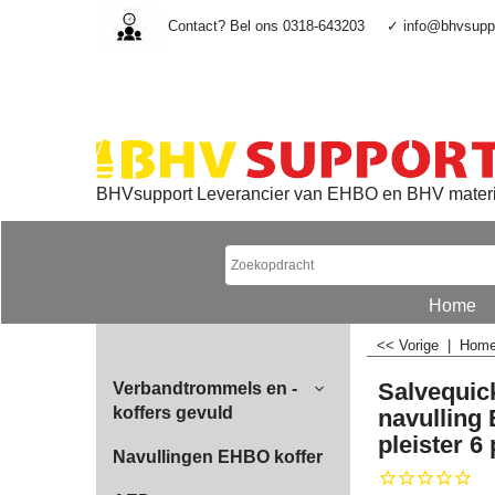
Contact? Bel ons 0318-643203
✓ info@bhvsuppo
BHVsupport Leverancier van EHBO en BHV mater
Home
<< Vorige
|
Hom
Salvequic
Verbandtrommels en -
koffers gevuld
navulling 
pleister 6
Navullingen EHBO koffer