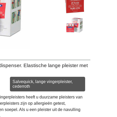
ispenser. Elastische lange pleister met
Salvequick, lange vingerpleister,
cederroth
ngerpleisters heeft u duurzame pleisters van
rpleisters zijn op allergieën getest,
n soepel. Als u een pleister uit de navulling
.