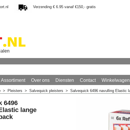
rt.nl
Verzending € 6.95 vanaf €150,- gratis
ialen
Assortiment
Over ons
Diensten
Contact
Winkelwagen
e
>
Pleisters
>
Salvequick pleisters
>
Salvequick 6496 navulling Elastic l
k 6496
Elastic lange
 pack