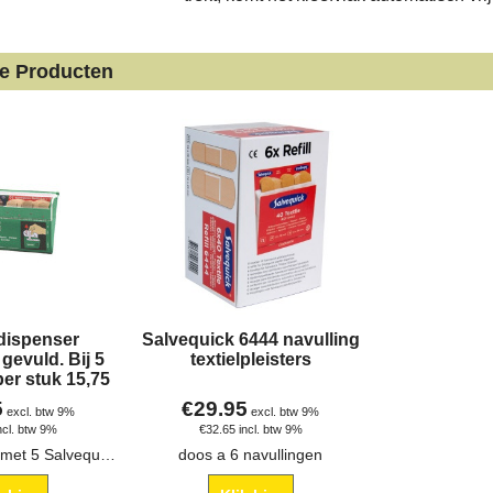
de Producten
rdispenser
Salvequick 6444 navulling
gevuld. Bij 5
textielpleisters
per stuk 15,75
5
€
29.95
excl. btw 9%
excl. btw 9%
ncl. btw 9%
€
32.65
incl. btw 9%
Omverpakking met 5 Salvequick pleisterdispensers.
doos a 6 navullingen