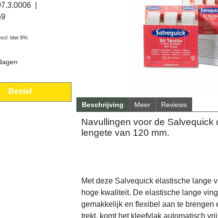
07.3.0006
69
excl. btw 9%
 dagen
Bestel
Beschrijving
Meer
Reviews
Navullingen voor de Salvequick d
lengete van 120 mm.
Met deze Salvequick elastische lange vi
hoge kwaliteit. De elastische lange vinge
gemakkelijk en flexibel aan te brengen e
trekt, komt het kleefvlak automatisch vrij