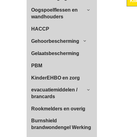
Kli
Oogspoelflessen en
wandhouders
HACCP
Gehoorbescherming
Gelaatsbescherming
PBM
KinderEHBO en zorg
evacuatiemiddelen /
brancards
Rookmelders en overig
Burnshield
brandwondengel Werking