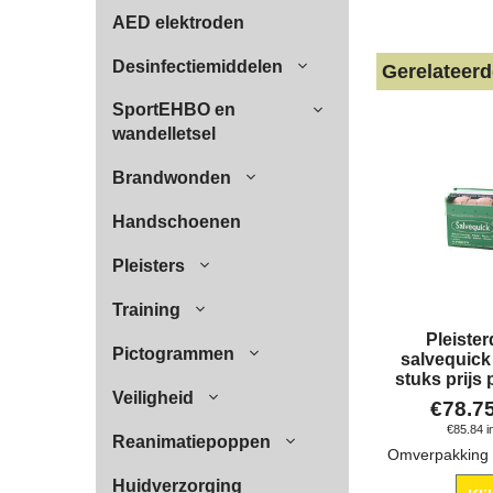
AED elektroden
Desinfectiemiddelen
Gerelateer
SportEHBO en
wandelletsel
Brandwonden
Handschoenen
Pleisters
Training
Pleiste
Pictogrammen
salvequick 
stuks prijs 
Veiligheid
€
78.7
€
85.84
i
Reanimatiepoppen
Huidverzorging