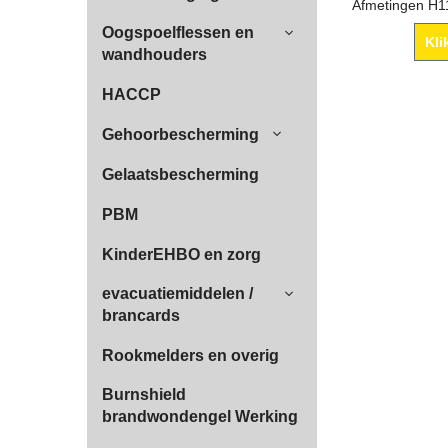
Oogspoelflessen en
Kli
wandhouders
HACCP
Gehoorbescherming
Gelaatsbescherming
PBM
KinderEHBO en zorg
evacuatiemiddelen /
brancards
Rookmelders en overig
Burnshield
brandwondengel Werking