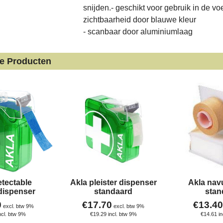
snijden.- geschikt voor gebruik in de vo
zichtbaarheid door blauwe kleur
- scanbaar door aluminiumlaag
de Producten
etectable
Akla pleister dispenser
Akla nav
rdispenser
standaard
stan
0
€
17.70
€
13.40
excl. btw 9%
excl. btw 9%
ncl. btw 9%
€
19.29
incl. btw 9%
€
14.61
i