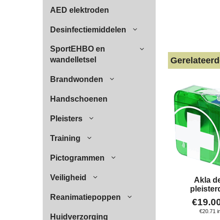
AED elektroden
Desinfectiemiddelen
SportEHBO en
Gerelateer
wandelletsel
Brandwonden
Handschoenen
Pleisters
Training
Pictogrammen
Veiligheid
Akla d
pleiste
Reanimatiepoppen
€
19.0
€
20.71
i
Huidverzorging