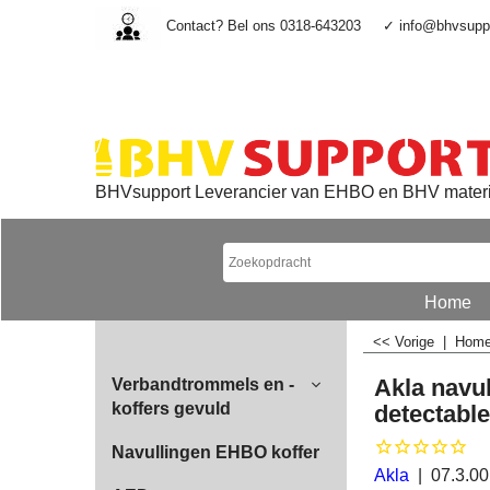
Contact? Bel ons 0318-643203
✓ info@bhvsuppo
BHVsupport Leverancier van EHBO en BHV mater
Home
<< Vorige
|
Hom
Akla navu
Verbandtrommels en -
koffers gevuld
detectable
Navullingen EHBO koffer
Akla
07.3.0