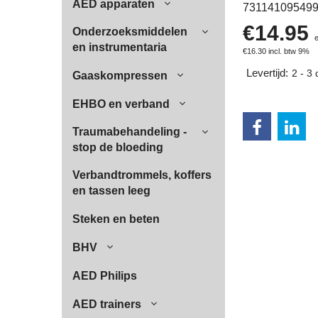
AED apparaten
73114109549
€
14.95
Onderzoeksmiddelen
en instrumentaria
€
16.30
incl. btw 9%
Levertijd:
2 - 3
Gaaskompressen
EHBO en verband
Traumabehandeling -
stop de bloeding
Verbandtrommels, koffers
en tassen leeg
Steken en beten
BHV
AED Philips
AED trainers