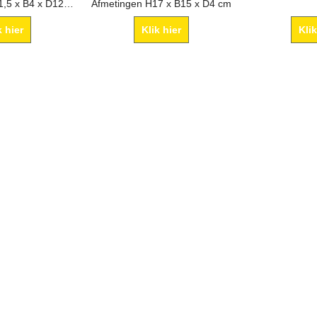
Afmetingen H11,5 x B4 x D12 cm
Afmetingen H17 x B15 x D4 cm
k hier
Klik hier
Klik