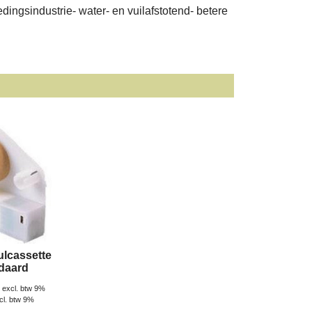
edingsindustrie- water- en vuilafstotend- betere
ulcassette
daard
excl. btw 9%
ncl. btw 9%