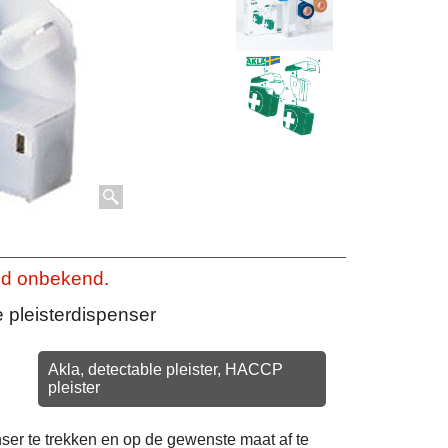
ijd onbekend.
e pleisterdispenser
Akla, detectable pleister, HACCP
pleister
ser te trekken en op de gewenste maat af te