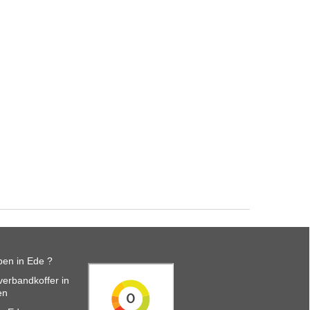
en in Ede ?
erbandkoffer in
en