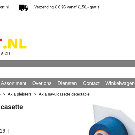
rt.nl
Verzending € 6.95 vanaf €150,- gratis
ialen
Assortiment
Over ons
Diensten
Contact
Winkelwagen
e
>
Akla pleisters
>
Akla navulcasette detectable
lcasette
016