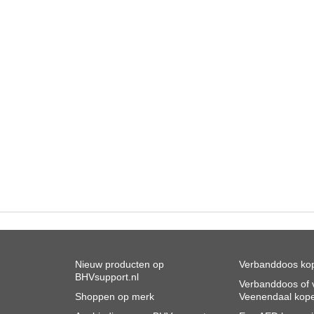
Nieuw producten op
Verbanddoos kop
BHVsupport.nl
Verbanddoos of v
Shoppen op merk
Veenendaal kop