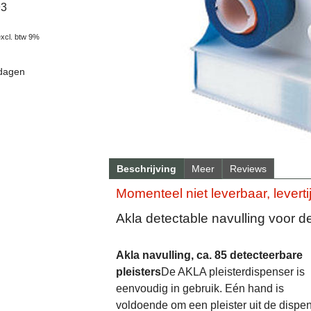
93
excl. btw 9%
 dagen
Beschrijving
Meer
Reviews
Momenteel niet leverbaar, levert
Akla detectable navulling voor d
Akla navulling, ca. 85 detecteerbare
pleisters
De AKLA pleisterdispenser is
eenvoudig in gebruik. Eén hand is
voldoende om een pleister uit de dispen