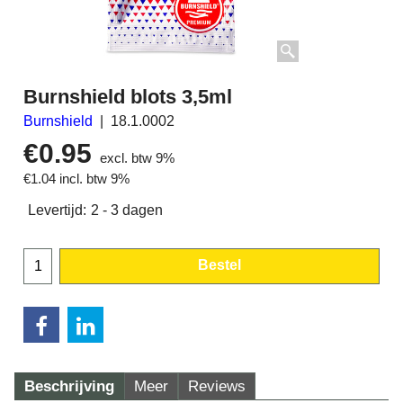
Burnshield blots 3,5ml
Burnshield
18.1.0002
€
0.95
excl. btw 9%
€
1.04
incl. btw 9%
Levertijd:
2 - 3 dagen
Bestel
Beschrijving
Meer
Reviews