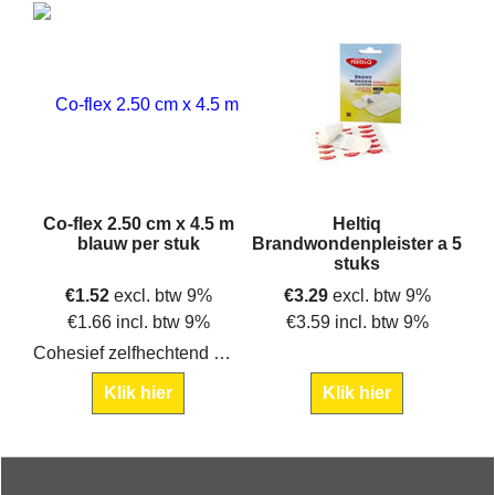
Co-flex 2.50 cm x 4.5 m
Heltiq
blauw per stuk
Brandwondenpleister a 5
stuks
€
1.52
excl. btw 9%
€
3.29
excl. btw 9%
€
1.66
incl. btw 9%
€
3.59
incl. btw 9%
Cohesief zelfhechtend windsel 2,5 cm
Klik hier
Klik hier