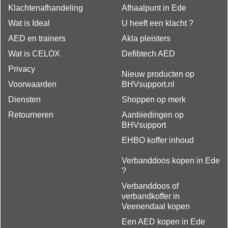
Klachtenafhandeling
Afhaalpunt in Ede
Wat is Ideal
U heeft een klacht ?
AED en trainers
Akla pleisters
Wat is CELOX
Defibtech AED
Privacy
Nieuw producten op
Voorwaarden
BHVsupport.nl
Diensten
Shoppen op merk
Retourneren
Aanbiedingen op
BHVsupport
EHBO koffer inhoud
Verbanddoos kopen in Ede
?
Verbanddoos of
verbandkoffer in
Veenendaal kopen
Een AED kopen in Ede