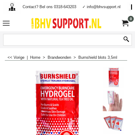
Contact? Bel ons 0318-643203
✓ info@bhvsupport.nl
0
<< Vorige
|
Home
>
Brandwonden
>
Burnshield blots 3,5ml