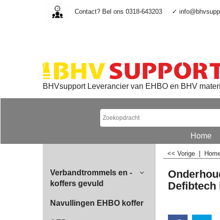
Contact? Bel ons 0318-643203
✓ info@bhvsuppo
BHVsupport Leverancier van EHBO en BHV mater
Home
<< Vorige
|
Hom
Onderhou
Verbandtrommels en -
koffers gevuld
Defibtech 
Navullingen EHBO koffer