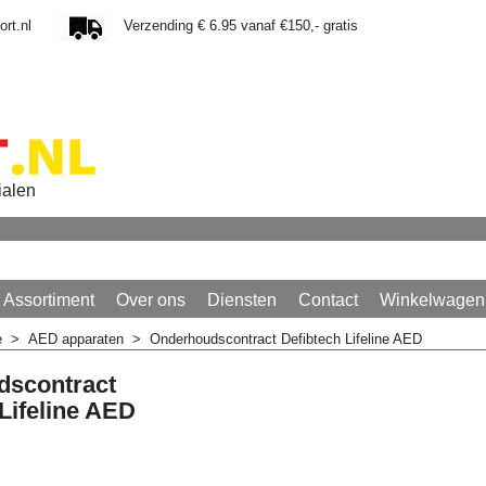
rt.nl
Verzending € 6.95 vanaf €150,- gratis
ialen
Assortiment
Over ons
Diensten
Contact
Winkelwagen
e
>
AED apparaten
>
Onderhoudscontract Defibtech Lifeline AED
dscontract
Lifeline AED