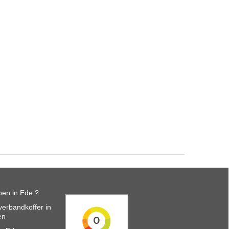
en in Ede ?
erbandkoffer in
en