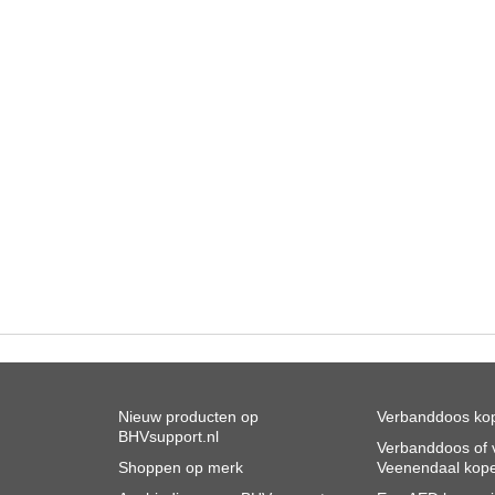
Nieuw producten op
Verbanddoos kop
BHVsupport.nl
Verbanddoos of v
Shoppen op merk
Veenendaal kop