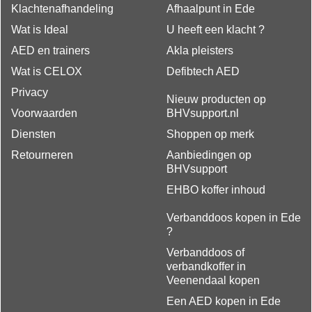
Klachtenafhandeling
Afhaalpunt in Ede
Wat is Ideal
U heeft een klacht ?
AED en trainers
Akla pleisters
Wat is CELOX
Defibtech AED
Privacy
Nieuw producten op
Voorwaarden
BHVsupport.nl
Diensten
Shoppen op merk
Retourneren
Aanbiedingen op
BHVsupport
EHBO koffer inhoud
Verbanddoos kopen in Ede
?
Verbanddoos of
verbandkoffer in
Veenendaal kopen
Een AED kopen in Ede