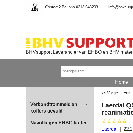
Contact? Bel ons 0318-643203
✓ info@bhvsuppo
BHVsupport Leverancier van EHBO en BHV mater
Home
<< Vorige
|
Hom
Laerdal QC
Verbandtrommels en -
koffers gevuld
reanimati
Navullingen EHBO koffer
Laerdal
22.2