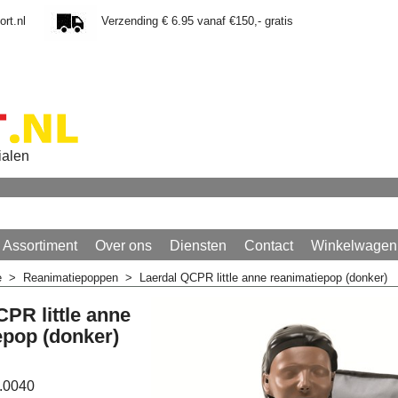
rt.nl
Verzending € 6.95 vanaf €150,- gratis
ialen
Assortiment
Over ons
Diensten
Contact
Winkelwagen
e
>
Reanimatiepoppen
>
Laerdal QCPR little anne reanimatiepop (donker)
PR little anne
epop (donker)
.0040