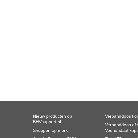
Nieuw producten op
Verbanddoos kop
BHVsupport.nl
Verbanddoos of v
Shoppen op merk
Veenendaal kop