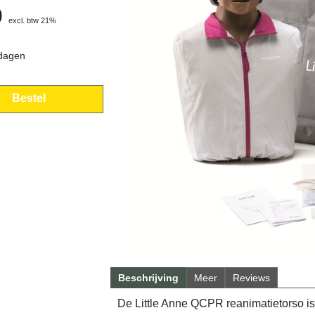
0
excl. btw 21%
 dagen
Bestel
Beschrijving
Meer
Reviews
De Little Anne QCPR reanimatietorso is