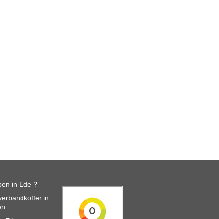
en in Ede ?
erbandkoffer in
en