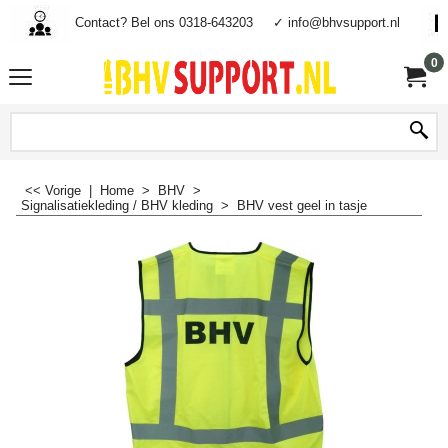
Contact? Bel ons 0318-643203
✓ info@bhvsupport.nl
0
<< Vorige
|
Home
>
BHV
>
Signalisatiekleding / BHV kleding
>
BHV vest geel in tasje