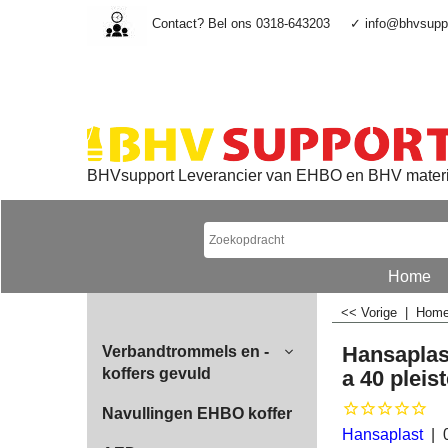
Contact? Bel ons 0318-643203
✓ info@bhvsuppo
BHVsupport Leverancier van EHBO en BHV mater
Home
<< Vorige
|
Hom
Hansaplas
Verbandtrommels en -
koffers gevuld
a 40 pleis
Navullingen EHBO koffer
Hansaplast