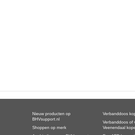
Nieuw producten op
Verbanddoos kop
BHVsupport.nl
Verbanddoos of v
Shoppen op merk
Veenendaal kop