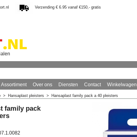
rt.nl
Verzending € 6.95 vanaf €150,- gratis
ialen
Assortiment
Over ons
Diensten
Contact
Winkelwagen
e
>
Hansaplast pleisters
>
Hansaplast family pack a 40 pleisters
t family pack
ters
07.1.0082