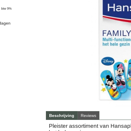
. btw 9%
 dagen
Beschrijving
Reviews
Pleister assortiment van Hansapl