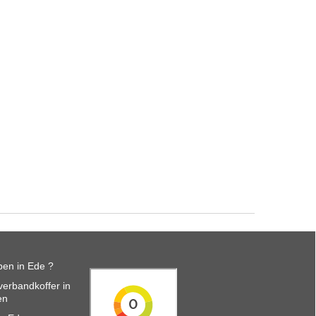
en in Ede ?
erbandkoffer in
en