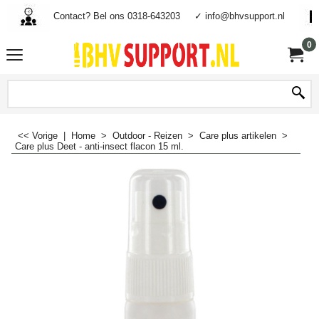
Contact? Bel ons 0318-643203
✓ info@bhvsupport.nl
0
<< Vorige
|
Home
>
Outdoor - Reizen
>
Care plus artikelen
>
Care plus Deet - anti-insect flacon 15 ml.