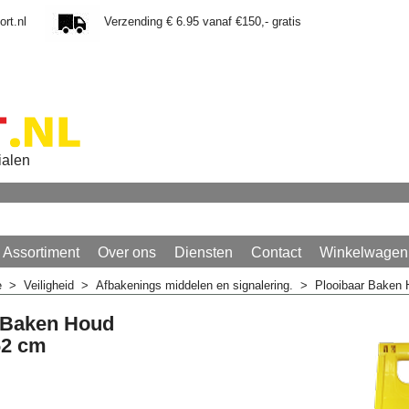
rt.nl
Verzending € 6.95 vanaf €150,- gratis
ialen
Assortiment
Over ons
Diensten
Contact
Winkelwagen
e
>
Veiligheid
>
Afbakenings middelen en signalering.
>
Plooibaar Baken 
 Baken Houd
62 cm