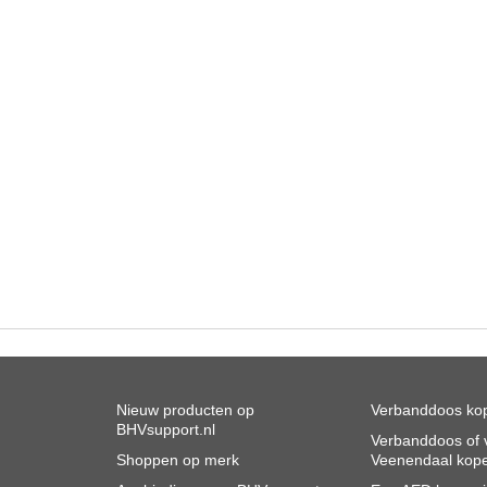
Nieuw producten op
Verbanddoos kop
BHVsupport.nl
Verbanddoos of v
Shoppen op merk
Veenendaal kop