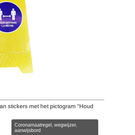
van stickers met het pictogram "Houd
Coronamaatregel, wegwijzer,
aanwijsbord