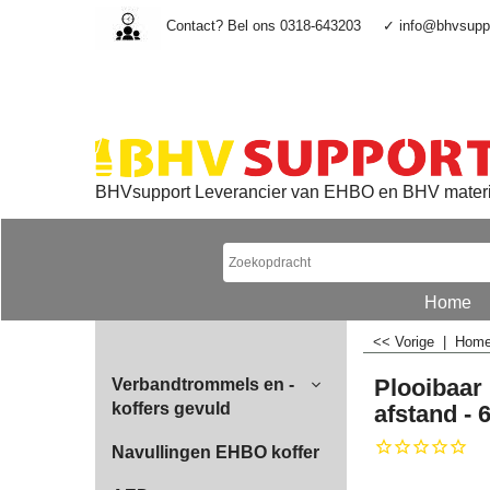
Contact? Bel ons 0318-643203
✓ info@bhvsuppo
BHVsupport Leverancier van EHBO en BHV mater
Home
<< Vorige
|
Hom
Plooibaar
Verbandtrommels en -
koffers gevuld
afstand - 
Navullingen EHBO koffer