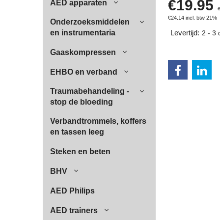
€
19.95
AED apparaten
€
24.14
incl. btw 21%
Onderzoeksmiddelen
en instrumentaria
Levertijd:
2 - 3
Gaaskompressen
EHBO en verband
Traumabehandeling -
stop de bloeding
Verbandtrommels, koffers
en tassen leeg
Steken en beten
BHV
AED Philips
AED trainers