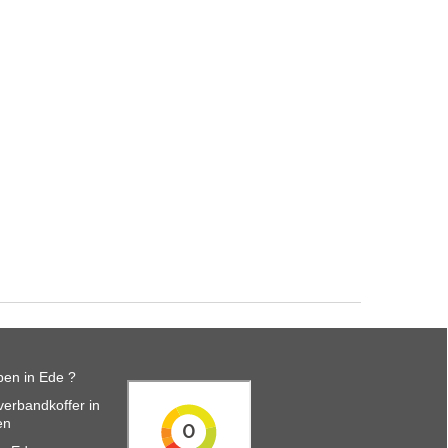
en in Ede ?
erbandkoffer in
en