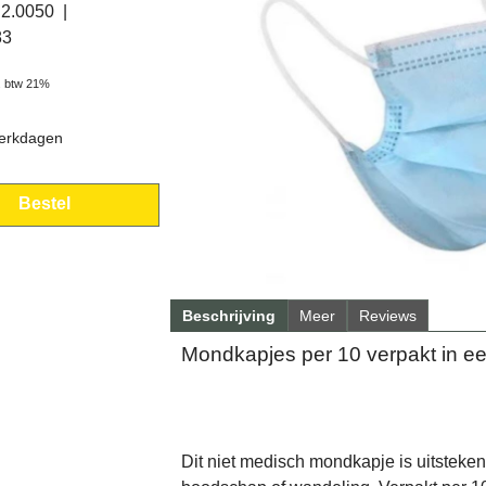
.2.0050
83
. btw 21%
erkdagen
Bestel
Beschrijving
Meer
Reviews
Mondkapjes per 10 verpakt in ee
Dit niet medisch mondkapje is uitstek