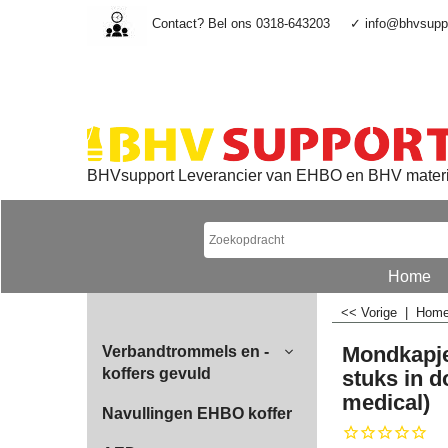
Contact? Bel ons 0318-643203
✓ info@bhvsuppo
BHVsupport Leverancier van EHBO en BHV mater
Home
<< Vorige
|
Hom
Mondkapje
Verbandtrommels en -
koffers gevuld
stuks in d
medical)
Navullingen EHBO koffer