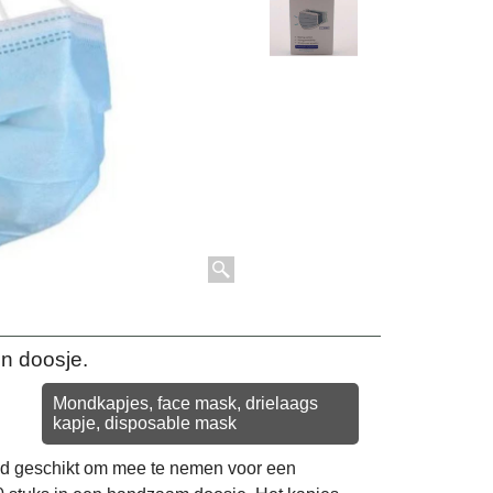
n doosje.
Mondkapjes, face mask, drielaags
kapje, disposable mask
end geschikt om mee te nemen voor een