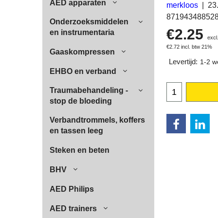
AED apparaten
merkloos
23
87194348852
Onderzoeksmiddelen
€
2.25
en instrumentaria
excl
€
2.72
incl. btw 21%
Gaaskompressen
Levertijd:
1-2 w
EHBO en verband
Traumabehandeling -
stop de bloeding
Verbandtrommels, koffers
en tassen leeg
Steken en beten
BHV
AED Philips
AED trainers