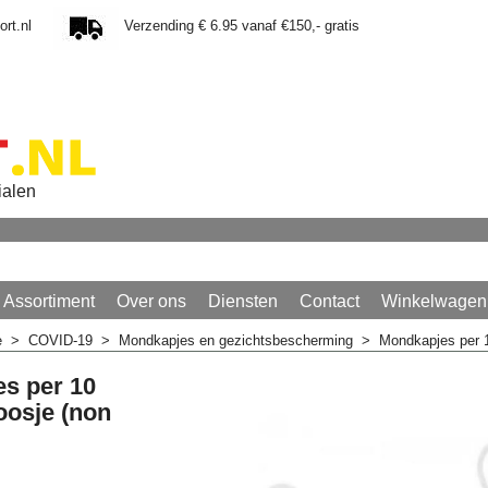
rt.nl
Verzending € 6.95 vanaf €150,- gratis
ialen
Assortiment
Over ons
Diensten
Contact
Winkelwagen
e
>
COVID-19
>
Mondkapjes en gezichtsbescherming
>
Mondkapjes per 1
s per 10
oosje (non