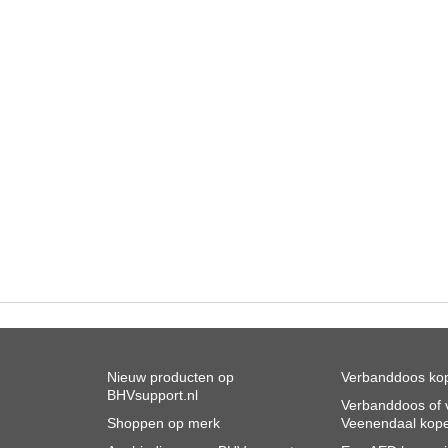
Nieuw producten op
Verbanddoos kop
BHVsupport.nl
Verbanddoos of v
Shoppen op merk
Veenendaal kop