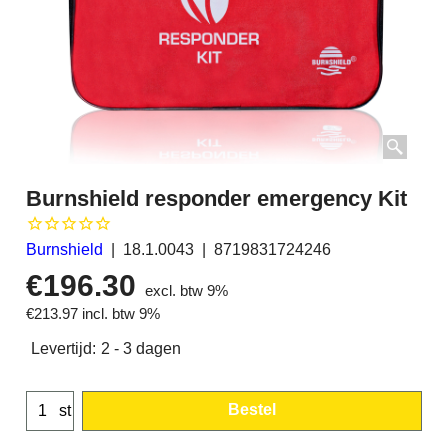
Burnshield responder emergency Kit
Burnshield
18.1.0043
8719831724246
€
196.30
excl. btw 9%
€
213.97
incl. btw 9%
Levertijd:
2 - 3 dagen
Bestel
st