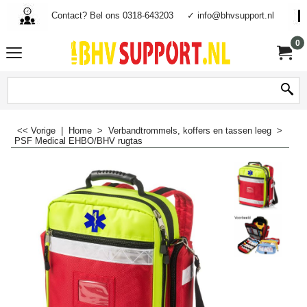
Contact? Bel ons 0318-643203
✓ info@bhvsupport.nl
0
<< Vorige
|
Home
>
Verbandtrommels, koffers en tassen leeg
>
PSF Medical EHBO/BHV rugtas