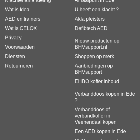
Klachtenafhandeling
Afhaalpunt in Ede
Wat is Ideal
U heeft een klacht ?
AED en trainers
Akla pleisters
Wat is CELOX
Defibtech AED
Privacy
Nieuw producten op
Voorwaarden
BHVsupport.nl
Diensten
Shoppen op merk
Retourneren
Aanbiedingen op
BHVsupport
EHBO koffer inhoud
Verbanddoos kopen in Ede
?
Verbanddoos of
verbandkoffer in
Veenendaal kopen
Een AED kopen in Ede