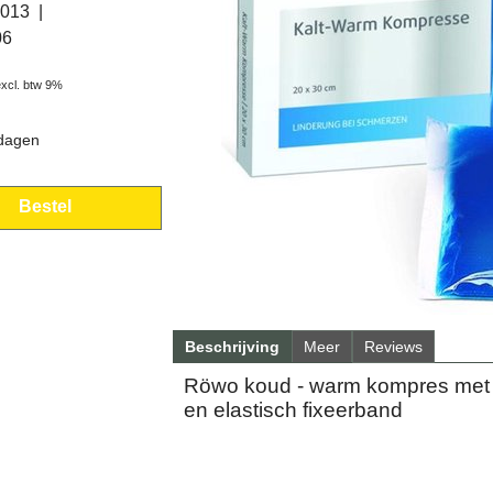
0013
06
excl. btw 9%
 dagen
Bestel
Beschrijving
Meer
Reviews
Röwo koud - warm kompres met ho
en elastisch fixeerband