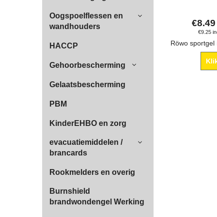
Oogspoelflessen en
€
8.49
wandhouders
€
9.25
i
HACCP
Kli
Gehoorbescherming
Gelaatsbescherming
PBM
KinderEHBO en zorg
evacuatiemiddelen /
brancards
Rookmelders en overig
Burnshield
brandwondengel Werking