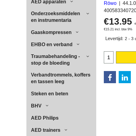
AED apparaten
Röwo
44.1.
40058334072
Onderzoeksmiddelen
€
13.95
en instrumentaria
€
15.21
incl. btw 9%
Gaaskompressen
Levertijd:
2 - 3
EHBO en verband
Traumabehandeling -
stop de bloeding
Verbandtrommels, koffers
en tassen leeg
Steken en beten
BHV
AED Philips
AED trainers