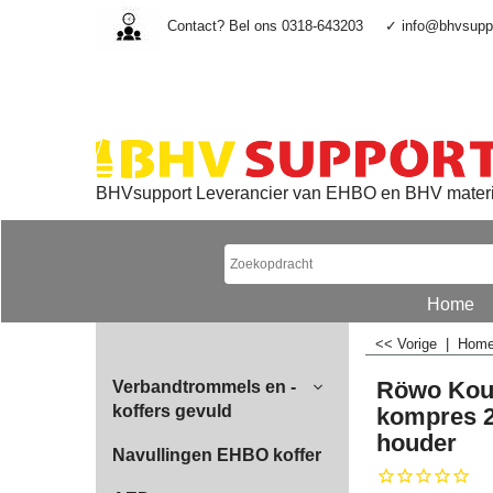
Contact? Bel ons 0318-643203
✓ info@bhvsuppo
BHVsupport Leverancier van EHBO en BHV mater
Home
<< Vorige
|
Hom
Röwo Kou
Verbandtrommels en -
koffers gevuld
kompres 
houder
Navullingen EHBO koffer