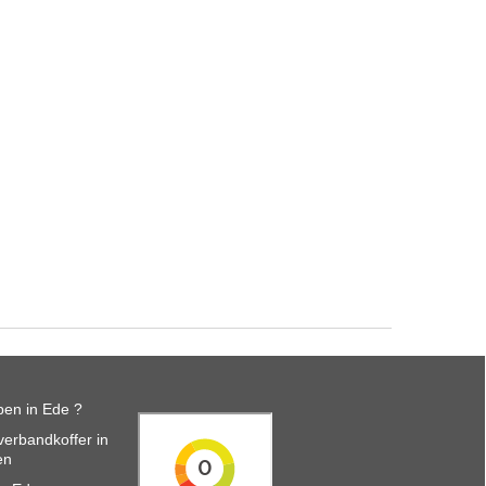
en in Ede ?
erbandkoffer in
en