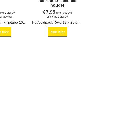
set 2 stuks inclusief
houder
€
7.95
excl. btw 9%
excl. btw 9%
ncl. btw 9%
€
8.67
incl. btw 9%
Röwo sportgel in knijptube 100 ml.
Hot/coldpack röwo 12 x 28 cm met houder.
k hier
Klik hier