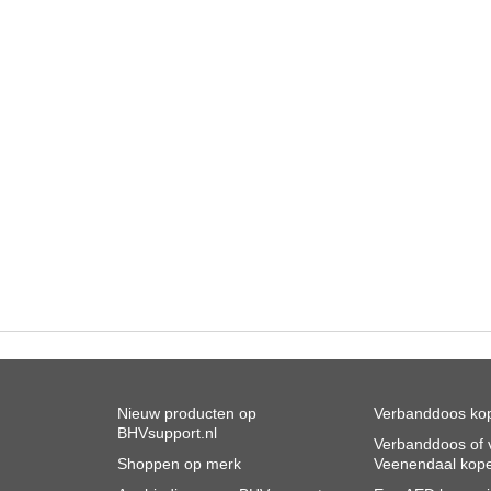
Nieuw producten op
Verbanddoos kop
BHVsupport.nl
Verbanddoos of v
Shoppen op merk
Veenendaal kop