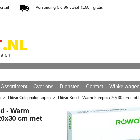
rt.nl
Verzending € 6.95 vanaf €150,- gratis
ialen
Assortiment
Over ons
Diensten
Contact
Winkelwagen
e
>
Röwo Coldpacks kopen
>
Röwo Koud - Warm kompres 20x30 cm met 
d - Warm
20x30 cm met