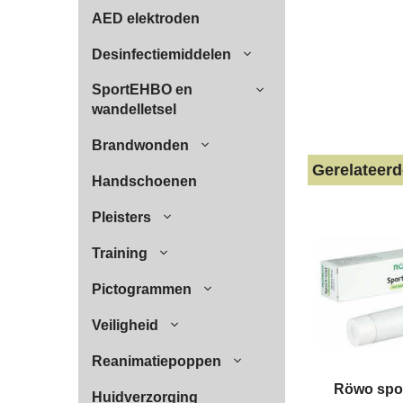
AED elektroden
Desinfectiemiddelen
SportEHBO en
wandelletsel
Brandwonden
Gerelateer
Handschoenen
Pleisters
Training
Pictogrammen
Veiligheid
Reanimatiepoppen
Röwo spor
Huidverzorging