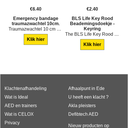
€
6.40
€
2.40
Emergency bandage
BLS Life Key Rood
CCP
traumazwachtel 10cm.
Beademingsdoekje -
ers
Keyring
Traumazwachtel 10 cm breed.
The BLS Life Key Rood Beademingsdoekje is a compact, keyring-mounted CPR face shield that ensures hygienic mouth-to-mouth ventilation anytime, anywhere.
Klik hier
Klik hier
Klachtenafhandeling
Afhaalpunt in Ede
Wat is Ideal
U heeft een klacht ?
AED en trainers
Akla pleisters
Wat is CELOX
Defibtech AED
Privacy
Nieuw producten op