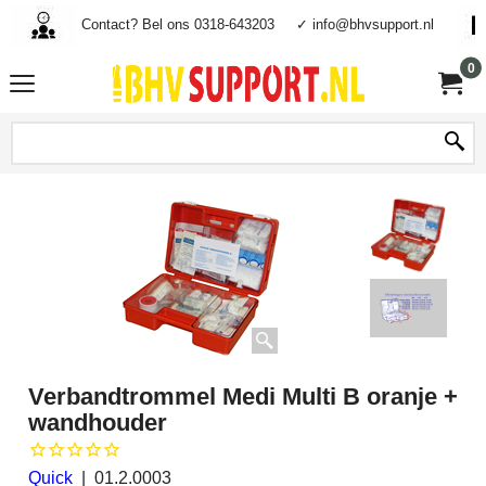
Contact? Bel ons 0318-643203
✓ info@bhvsupport.nl
0
Verbandtrommel Medi Multi B oranje +
wandhouder
Quick
01.2.0003