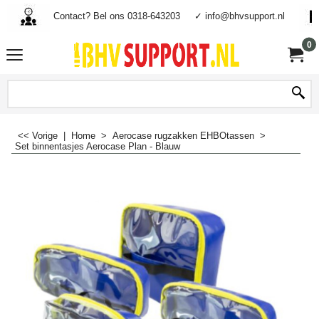
Contact? Bel ons 0318-643203
✓ info@bhvsupport.nl
0
<< Vorige
|
Home
>
Aerocase rugzakken EHBOtassen
>
Set binnentasjes Aerocase Plan - Blauw