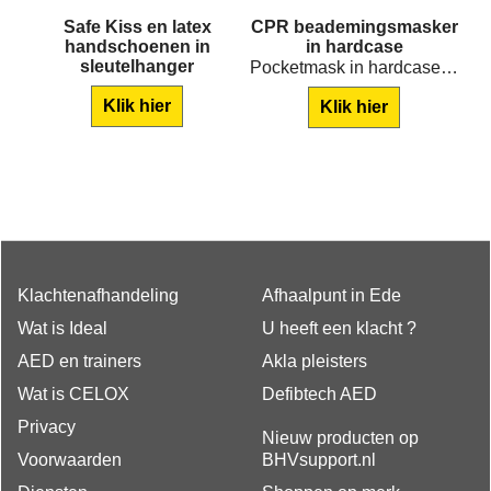
Safe Kiss en latex
CPR beademingsmasker
-
handschoenen in
in hardcase
sleutelhanger
Pocketmask in hardcase doosje
The BLS Life Key Rood Beademingsdoekje is a compact, keyring-mounted CPR face shield that ensures hygienic mouth-to-mouth ventilation anytime, anywhere.
Klik hier
Klik hier
Klachtenafhandeling
Afhaalpunt in Ede
Wat is Ideal
U heeft een klacht ?
AED en trainers
Akla pleisters
Wat is CELOX
Defibtech AED
Privacy
Nieuw producten op
Voorwaarden
BHVsupport.nl