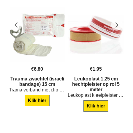
€
6.80
€
1.95
cm
Trauma zwachtel (israeli
Leukoplast 1,25 cm
l
bandage) 15 cm
hechtpleister op rol 5
meter
Trama verband met clip 15cm. breed.
Leukoplast kleefpleister op rol met klemring 1,25 cm breed
Klik hier
Klik hier