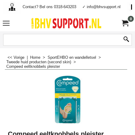
Contact? Bel ons 0318-643203
✓ info@bhvsupport.nl
0
<< Vorige
|
Home
>
SportEHBO en wandelletsel
>
Tweede huid producten (second skin)
>
Compeed eeltknobbels pleister
Compeed eeltknobbels pleister