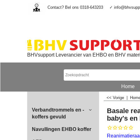
Contact? Bel ons 0318-643203
✓ info@bhvsuppo
BHVsupport Leverancier van EHBO en BHV mater
Home
<< Vorige
|
Hom
Basale rea
Verbandtrommels en -
koffers gevuld
baby's en
Navullingen EHBO koffer
Reanimatiera