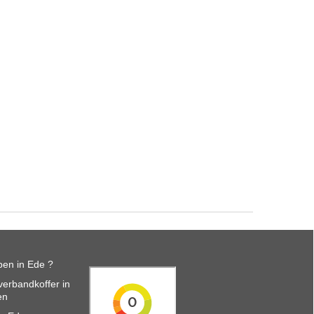
en in Ede ?
erbandkoffer in
en