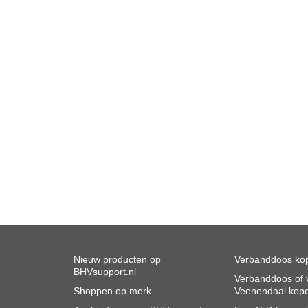
Nieuw producten op
Verbanddoos kop
BHVsupport.nl
Verbanddoos of v
Shoppen op merk
Veenendaal kop