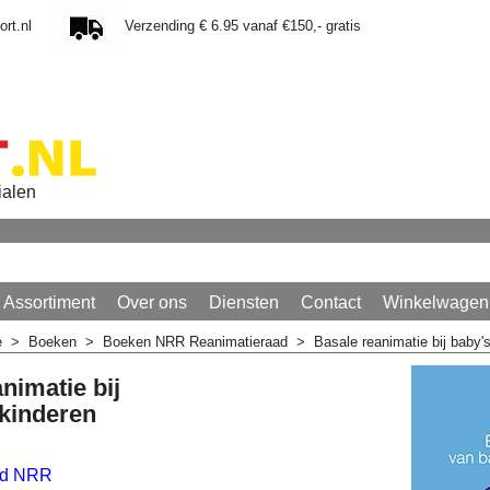
rt.nl
Verzending € 6.95 vanaf €150,- gratis
ialen
Assortiment
Over ons
Diensten
Contact
Winkelwagen
e
>
Boeken
>
Boeken NRR Reanimatieraad
>
Basale reanimatie bij baby'
nimatie bij
 kinderen
ad NRR