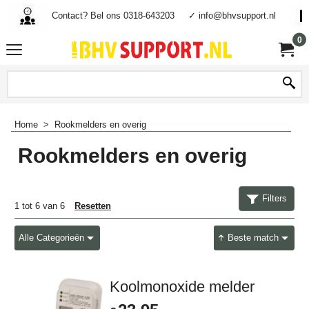
Contact? Bel ons 0318-643203
✓ info@bhvsupport.nl
0
Home
>
Rookmelders en overig
Rookmelders en overig
Filters
1
tot
6
van
6
Resetten
Alle Categorieën
Beste match
Koolmonoxide melder