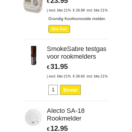
23.95
€
excl. btw 21%
€
28.98
incl. btw 21%
Grundig Koolmonoxide melder.
Klik hier
SmokeSabre testgas
voor rookmelders
31.95
€
excl. btw 21%
€
38.66
incl. btw 21%
Bestel
Alecto SA-18
Rookmelder
12.95
€