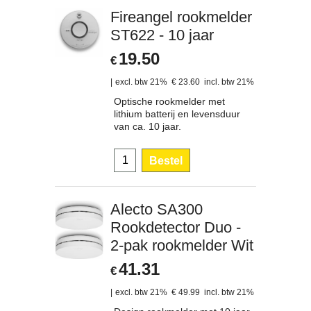
Fireangel rookmelder
ST622 - 10 jaar
19.50
€
excl. btw 21%
€
23.60
incl. btw 21%
Optische rookmelder met
lithium batterij en levensduur
van ca. 10 jaar.
Bestel
Alecto SA300
Rookdetector Duo -
2-pak rookmelder Wit
41.31
€
excl. btw 21%
€
49.99
incl. btw 21%