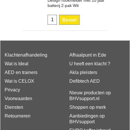
Design rookmelder met 10 jaar
batterij 2-pak Wit
Bestel
Klachtenafhandeling
Afhaalpunt in Ede
Wat is Ideal
U heeft een klacht ?
AED en trainers
Akla pleisters
Wat is CELOX
Defibtech AED
Privacy
Nieuw producten op
Voorwaarden
BHVsupport.nl
Diensten
Shoppen op merk
Retourneren
Aanbiedingen op
BHVsupport