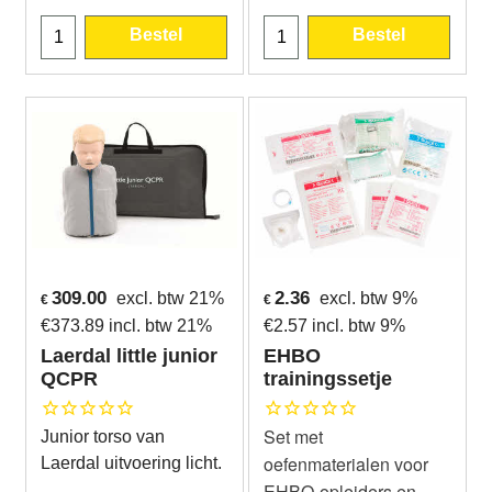
Bestel
Bestel
309.00
2.36
excl. btw 21%
excl. btw 9%
€
€
€
373.89
incl. btw 21%
€
2.57
incl. btw 9%
Laerdal little junior
EHBO
QCPR
trainingssetje
Set met
Junior torso van
oefenmaterialen voor
Laerdal uitvoering licht.
EHBO-opleiders en