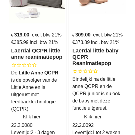
319.00
309.00
excl. btw 21%
excl. btw 21%
€
€
€
385.99
incl. btw 21%
€
373.89
incl. btw 21%
Laerdal QCPR little
Laerdal little baby
anne reanimatiepop
QCPR
Reanimatiepop
De
Little Anne QCPR
Eindelijk! na de little
is de opvolger van de
anne QCPR en de
Little Anne en is
QCPR junior is nu ook
uitgerust met
de baby met deze
feedbacktechnologie
functie uitgerust.
(QCPR).
Klik hier
Klik hier
22.2.0080
22.2.0092
Levertijd:
2 - 3 dagen
Levertijd:
1 tot 2 weken