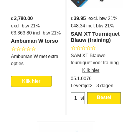
2,780.00
39.95
excl. btw 21%
€
€
excl. btw 21%
€
48.34
incl. btw 21%
€
3,363.80
incl. btw 21%
SAM XT Tourniquet
Blauw (training)
Ambuman W torso
SAM XT Blauwe
Ambuman W met extra
tourniquet voor training
opties
Klik hier
05.1.0076
Klik hier
Levertijd:
2 - 3 dagen
Bestel
st