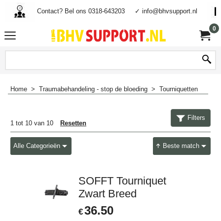
Contact? Bel ons 0318-643203
✓ info@bhvsupport.nl
0
Home
>
Traumabehandeling - stop de bloeding
>
Tourniquetten
Filters
1
tot
10
van
10
Resetten
Alle Categorieën
Beste match
SOFFT Tourniquet
Zwart Breed
36.50
€