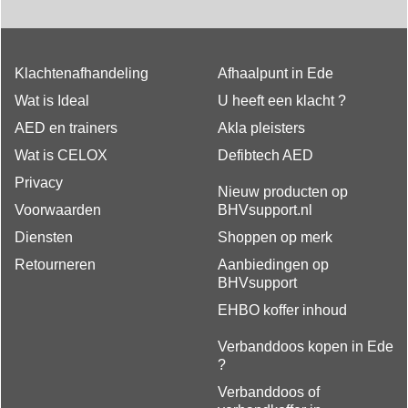
Eerste hulpstation of wondbehandeling station met blauw
detecteerbaar materiaal.
Klachtenafhandeling
Afhaalpunt in Ede
Wat is Ideal
U heeft een klacht ?
AED en trainers
Akla pleisters
Wat is CELOX
Defibtech AED
Privacy
Nieuw producten op
Voorwaarden
BHVsupport.nl
Diensten
Shoppen op merk
Retourneren
Aanbiedingen op
BHVsupport
EHBO koffer inhoud
Verbanddoos kopen in Ede
?
Verbanddoos of