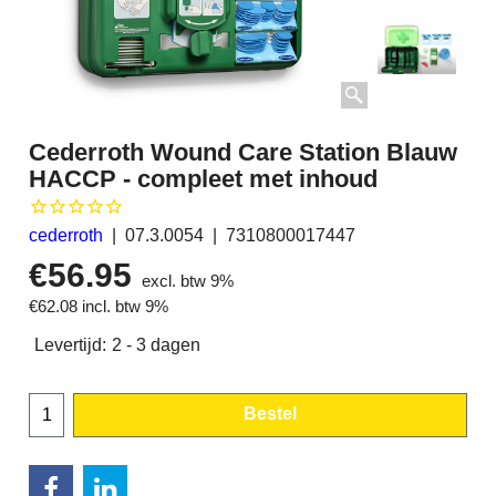
Cederroth Wound Care Station Blauw
HACCP - compleet met inhoud
cederroth
07.3.0054
7310800017447
€
56.95
excl. btw 9%
€
62.08
incl. btw 9%
Levertijd:
2 - 3 dagen
Bestel