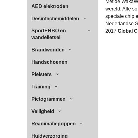
Met de WakaWak
AED elektroden
wereld. Alle s
speciale chip 
Desinfectiemiddelen
Nederlandse So
SportEHBO en
2017
Global C
wandelletsel
Brandwonden
Handschoenen
Pleisters
Training
Pictogrammen
Veiligheid
Reanimatiepoppen
Huidverzorging