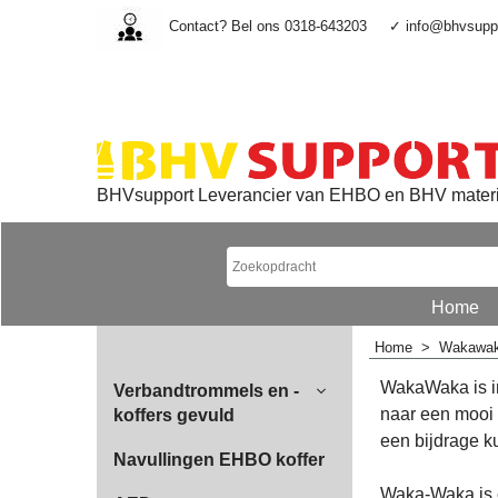
Contact? Bel ons 0318-643203
✓ info@bhvsuppo
BHVsupport Leverancier van EHBO en BHV mater
Home
Home
>
Wakawaka
WakaWaka is i
Verbandtrommels en -
naar een mooi 
koffers gevuld
een bijdrage k
Navullingen EHBO koffer
Waka-Waka is 