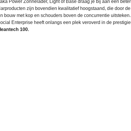
a Power Zonnelader, Light of Base draag je bij aan een bete
olarproducten zijn bovendien kwalitatief hoogstaand, die door de
en bouw met kop en schouders boven de concurrentie uitsteken
cial Enterprise heeft onlangs een plek veroverd in de prestigi
leantech 100.