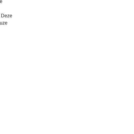
re
. Deze
euze