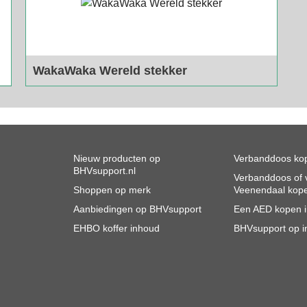
WakaWaka Wereld stekker
Wakawaka wereldstekker voor op reis.
Nieuw producten op
Verbanddoos kop
BHVsupport.nl
Verbanddoos of v
Shoppen op merk
Veenendaal kop
Aanbiedingen op BHVsupport
Een AED kopen 
EHBO koffer inhoud
BHVsupport op i