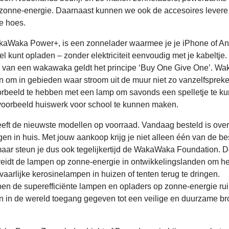
zonne-energie. Daarnaast kunnen we ook de accesoires levere
te hoes.
aWaka Power+, is een zonnelader waarmee je je iPhone of An
 kunt opladen – zonder elektriciteit eenvoudig met je kabeltje. 
 van een wakawaka geldt het principe ‘Buy One Give One’. Wa
in om in gebieden waar stroom uit de muur niet zo vanzelfspreke
orbeeld te hebben met een lamp om savonds een spelletje te k
voorbeeld huiswerk voor school te kunnen maken.
ft de nieuwste modellen op voorraad. Vandaag besteld is over
n in huis. Met jouw aankoop krijg je niet alleen één van de be
aar steun je dus ook tegelijkertijd de WakaWaka Foundation. 
preidt de lampen op zonne-energie in ontwikkelingslanden om he
aarlijke kerosinelampen in huizen of tenten terug te dringen.
en de superefficiënte lampen en opladers op zonne-energie ru
 in de wereld toegang gegeven tot een veilige en duurzame br