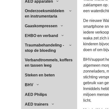
AED apparaten
zaklampen op 
Onderzoeksmiddelen
een waterdich
en instrumentaria
De nieuwe Wak
Gaaskompressen
smartphone snel
iedere verkoop
EHBO en verband
waka zet zich 
kinderen bijvo
Traumabehandeling -
doen of om bij
stop de bloeding
BHVsupport hee
Verbandtrommels, koffers
en tassen leeg
algemeen morge
zonneladers, m
Steken en beten
stichting vers
gebruik van gev
BHV
Inmiddels hebb
AED Philips
miljoen mensen
licht.
AED trainers