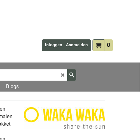
0
Inloggen
Aanmelden
Blogs
ren
 malen
akket.
 en