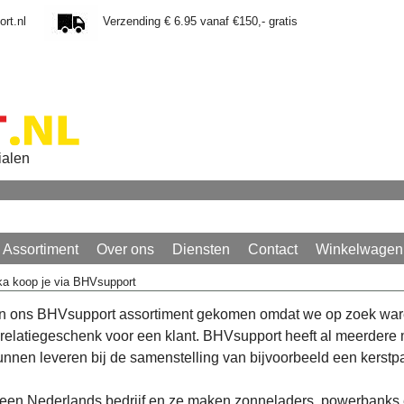
rt.nl
Verzending € 6.95 vanaf €150,- gratis
ialen
Assortiment
Over ons
Diensten
Contact
Winkelwagen
 koop je via BHVsupport
n ons BHVsupport assortiment gekomen omdat we op zoek wa
relatiegeschenk voor een klant. BHVsupport heeft al meerdere
unnen leveren bij de samenstelling van bijvoorbeeld een kerstp
een Nederlands bedrijf en ze maken zonneladers, powerbanks