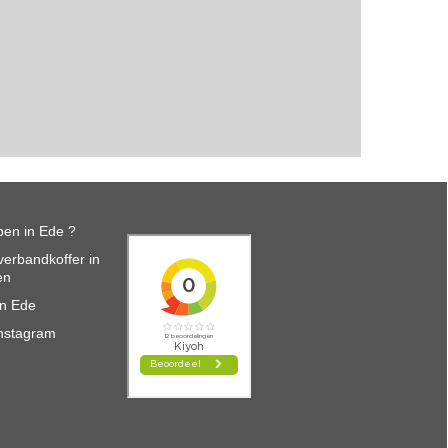
en in Ede ?
erbandkoffer in
en
in Ede
nstagram