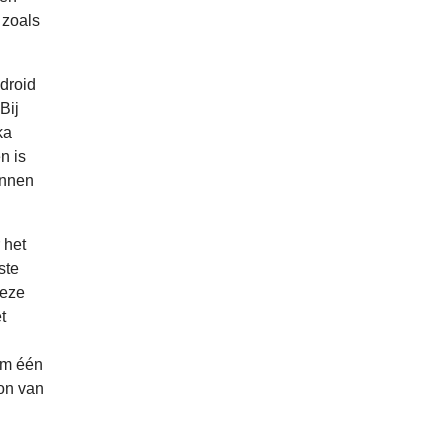
 zoals
droid
Bij
ka
n is
unnen
 het
ste
Deze
t
im één
on van