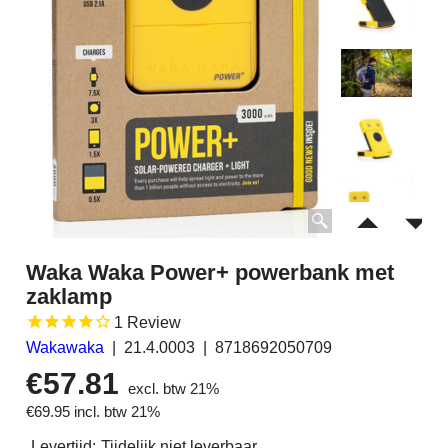
Waka Waka Power+ powerbank met
zaklamp
1
Review
Wakawaka
21.4.0003
8718692050709
€
57.81
excl. btw 21%
€
69.95
incl. btw 21%
Levertijd:
Tijdelijk niet leverbaar