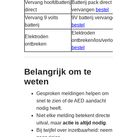
Vervang hoofdbatterij
Batterij pack direct
direct
vervangen
bestel
Vervang 9 volts
9V batterij vervangen
batterij
bestel
Elektroden
Elektroden
ontbreken/los/verlopen
ontbreken
bestel
Belangrijk om te
weten
Gesproken meldingen helpen om
snel te zien of de AED aandacht
nodig heeft.
Niet elke melding betekent directe
uitval, maar
actie is altijd nodig
.
Bij twijfel over inzetbaarheid: neem