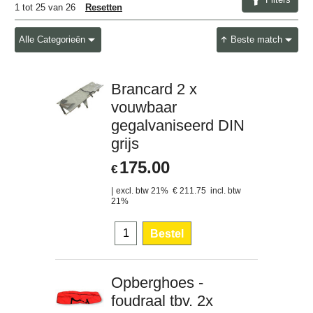
1
tot
25
van
26
Resetten
Alle Categorieën
Beste match
Brancard 2 x
vouwbaar
gegalvaniseerd DIN
grijs
175.00
€
excl. btw 21%
€
211.75
incl. btw
21%
Bestel
Opberghoes -
foudraal tbv. 2x