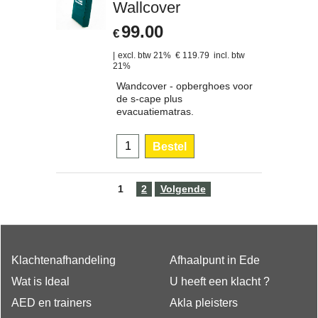
Wallcover
99.00
€
excl. btw 21%
€
119.79
incl. btw
21%
Wandcover - opberghoes voor
de s-cape plus
evacuatiematras.
Bestel
1
2
Volgende
Klachtenafhandeling
Afhaalpunt in Ede
Wat is Ideal
U heeft een klacht ?
AED en trainers
Akla pleisters