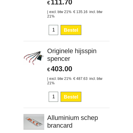
111.70
€
excl. btw 21%
€
135.16
incl. btw
21%
Bestel
Originele hijsspin
spencer
403.00
€
excl. btw 21%
€
487.63
incl. btw
21%
Bestel
Alluminium schep
brancard