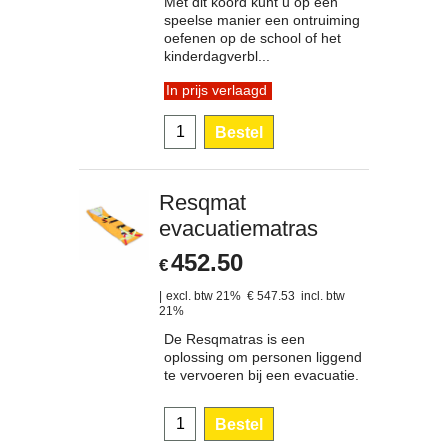
Met dit koord kunt u op een
speelse manier een ontruiming
oefenen op de school of het
kinderdagverbl...
In prijs verlaagd
Bestel
Resqmat
evacuatiematras
452.50
€
excl. btw 21%
€
547.53
incl. btw
21%
De Resqmatras is een
oplossing om personen liggend
te vervoeren bij een evacuatie.
Bestel