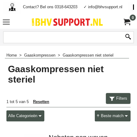
Contact? Bel ons 0318-643203
✓ info@bhvsupport.nl
0
Home
>
Gaaskompressen
>
Gaaskompressen niet steriel
Gaaskompressen niet
steriel
Filters
1
tot
5
van
5
Resetten
Alle Categorieën
Beste match